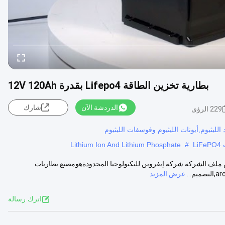
بطارية تخزين الطاقة Lifepo4 بقدرة 12V 120Ah
الدردشة الآن
شارك
229 الرؤى
Lithium Ion And Lithium Phosphate
#
بطارية استبدال حمض الرصاص ملف الشركة شركة إيفروين للتكنولوجيا المحدودةهومصنع بطاريات
عرض المزيد
اترك رسالة