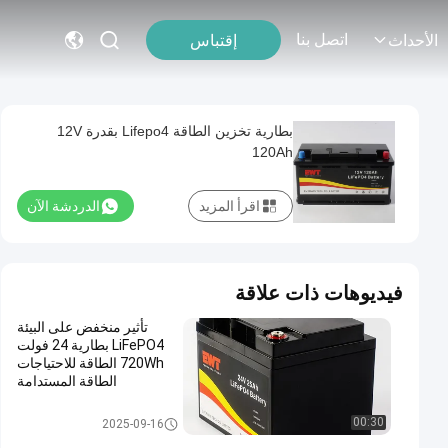
اتصل بنا
إقتباس
الأحداث
بطارية تخزين الطاقة Lifepo4 بقدرة 12V
120Ah
اقرأ المزيد
الدردشة الآن
فيديوهات ذات علاقة
تأثير منخفض على البيئة
LiFePO4 بطارية 24 فولت
720Wh الطاقة للاحتياجات
الطاقة المستدامة
بطارية الليثيوم الفوسفات الحديدي
00:30
2025-09-16
24 فولت