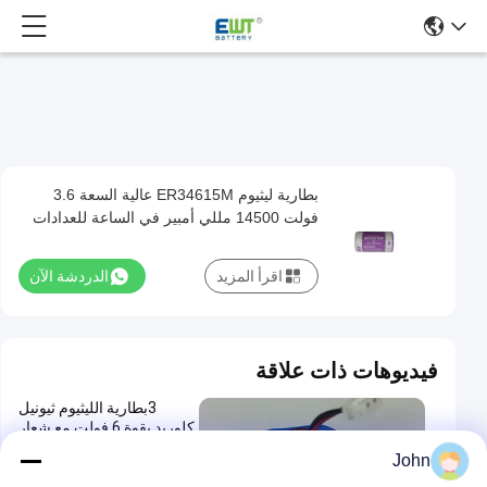
بطارية ليثيوم ER34615M عالية السعة 3.6
بطارية
فولت 14500 مللي أمبير في الساعة للعدادات
ليثيوم
الذكية وأجهزة إنترنت الأشياء وأنظمة النسخ
ER34615M
الاحتياطي
اقرأ المزيد
الدردشة الآن
عالية
السعة
3.6
فيديوهات ذات علاقة
فولت
3بطارية الليثيوم ثيونيل
14500
كلوريد بقوة 6 فولت مع شعار
مللي
أزرق وشعار مخصص
John
أمبير