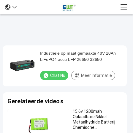
Industriële op maat gemaakte 48V 20Ah
Industriële
LiFePO4 accu LFP 26650 32650
op
maat
Chat Nu
Meer Informatie
gemaakte
48V
20Ah
Gerelateerde video's
LiFePO4
15.6v 1200mah
accu
Oplaadbare Nikkel-
LFP
Metaalhydride Batterij
Chemische
26650
Samenstelling Nikkel