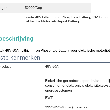
ogen:
50000/dag
Zwarte 48V Lithium Iron Phosphate batterij
, 
48V Lithium
Elektrische Motorfietslifepo4 Batterij
beschrijving
ack 48V 50Ah Lithium Iron Phosphate Battery voor elektrische motorfi
kste kenmerken
product
48V 50Ah
Elektrische gereedschappen, huishoudeli
consumentenelektronica, elektriciteitssy
energiesystemen
EWT
395*285*240mm (maximaal)