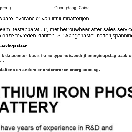
sprong
Guangdong, China
bare leverancier van lithiumbatterijen.
 team, testapparatuur, met betrouwbaar after-sales servi
 onze tevreden klanten. 3. "Aangepaste" batterijspanning
werkingssfeer.
nk datacenter, basis frame type huis,bedrijf energieopslag back-
r,
isstations en andere ononderbroken energieopslag.