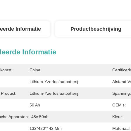
leerde Informatie
Productbeschrijving
leerde Informatie
rkomst:
China
Certificeri
Lithium-Yzerfosfaatbatterij
Afstand V
Product:
Lithium-Yzerfosfaatbatterij
Spanning:
50 Ah
OEM's:
sche Apparaten:
48v 50ah
Kleur:
132*420*442 Mm
Materiaal: