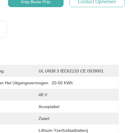
Contact Opnemen
Krijg Beste Prijs
ng:
UL UN38.3 IEC62133 CE ISO9001
an Het Uitgangsvermogen:
20-50 KWh
48 V
Acceptabel
Zwart
Lithium-Yzerfosfaatbatterij