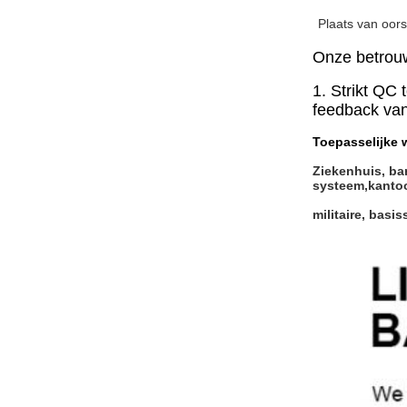
Plaats van oor
Onze betrouw
1. Strikt QC
feedback van
Toepasselijke 
Ziekenhuis, ba
systeem,kantoo
militaire, bas