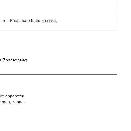
 Iron Phosphate batterijpakket
, 
ets Zonneopslag
jke apparaten,
stemen, zonne-