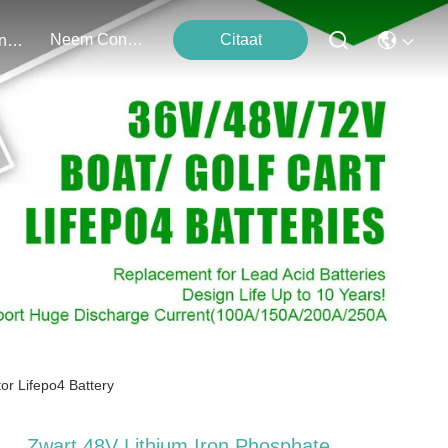
Neem Contact Met Ons Op
Citaat
Evenementen
or Lifepo4 Battery
Zwart 48V Lithium Iron Phosphate