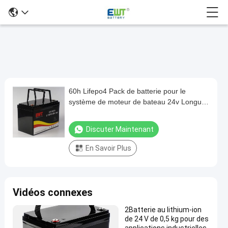
60h Lifepo4 Pack de batterie pour le
60h
système de moteur de bateau 24v Longue
Lifepo4
durée de vie
Pack
Discuter Maintenant
de
En Savoir Plus
batterie
pour
le
Vidéos connexes
système
de
2Batterie au lithium-ion
de 24 V de 0,5 kg pour des
moteur