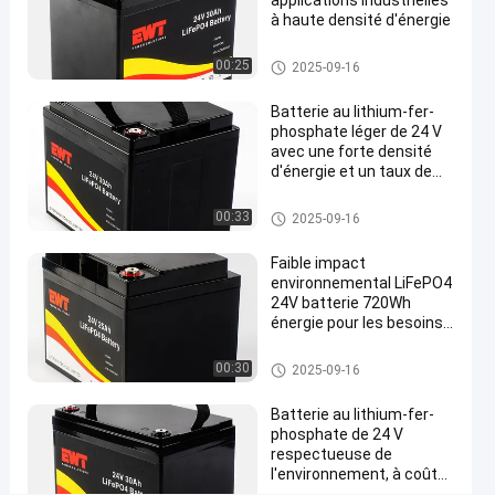
applications industrielles
de
à haute densité d'énergie
bateau
batterie de phosphate de fer du
00:25
2025-09-16
24v
lithium 24v
Longue
Batterie au lithium-fer-
phosphate léger de 24 V
durée
avec une forte densité
de
d'énergie et un taux de
décharge élevé
vie
batterie de phosphate de fer du
00:33
2025-09-16
lithium 24v
Discuter
batterie de
394
2025-
Faible impact
phosphate
Maintenant
points
de fer du
environnemental LiFePO4
09-16
Partager
de vue
lithium 24v
24V batterie 720Wh
énergie pour les besoins
#
énergétiques durables
batterie
batterie de phosphate de fer du
00:30
2025-09-16
lithium 24v
de
phosphate
Batterie au lithium-fer-
phosphate de 24 V
de fer du
respectueuse de
lithium
l'environnement, à coût
24v
abordable et à forte