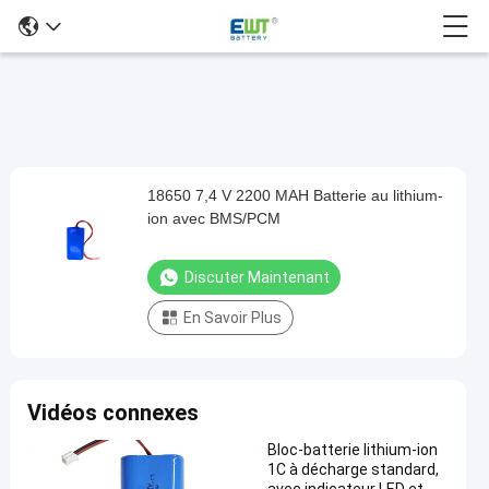
18650 7,4 V 2200 MAH Batterie au lithium-
18650
ion avec BMS/PCM
7,4
V
Discuter Maintenant
2200
En Savoir Plus
MAH
Batterie
au
Vidéos connexes
lithium-
ion
Bloc-batterie lithium-ion
1C à décharge standard,
avec