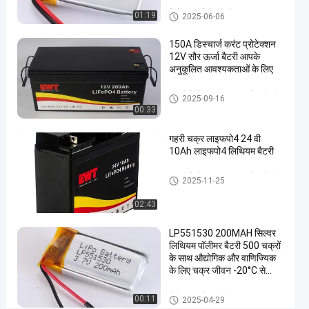
पॉलिमर
लिथियम पॉलिमर बैटरी
01:19
2025-06-06
बैटरी
150A डिस्चार्ज करंट प्रोटेक्शन
12V सौर ऊर्जा बैटरी आपके
अब बात करो
लिथियम
2025-
111
अनुकूलित आवश्यकताओं के लिए
पॉलिमर
06-06
विचार
बैटरी
साझा करना
12 वी लिथियम आयरन फॉस्फेट बैटरी
2025-09-16
00:33
#
लिथियम
गहरी चक्र लाइफपो4 24 वी
पॉलिमर
10Ah लाइफपो4 लिथियम बैटरी
बैटरी
#
24 वी लिथियम आयरन फॉस्फेट बैटरी
2025-11-25
लिथियम
02:43
आयन
पॉलिमर
LP551530 200MAH सिल्वर
बैटरी
लिथियम पॉलीमर बैटरी 500 चक्रों
#
के साथ औद्योगिक और वाणिज्यिक
लिथियम
के लिए चक्र जीवन -20°C से
45°C
पॉलिमर
लिथियम पॉलिमर बैटरी
00:11
2025-04-29
लिपो