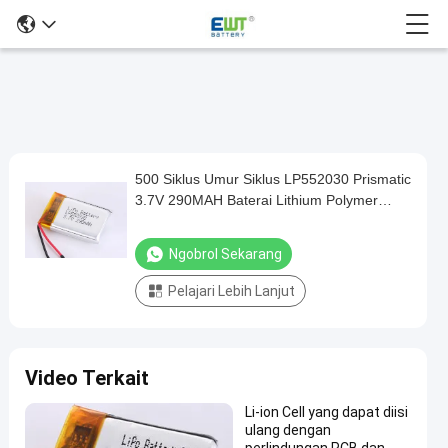
500 Siklus Umur Siklus LP552030 Prismatic
500
3.7V 290MAH Baterai Lithium Polymer
Siklus
untuk Drone -10C -65C
Umur
Ngobrol Sekarang
Siklus
Pelajari Lebih Lanjut
LP552030
Prismatic
3.7V
Video Terkait
290MAH
Baterai
Li-ion Cell yang dapat diisi
ulang dengan
Lithium