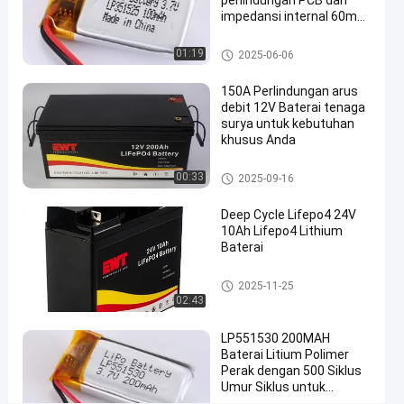
perlindungan PCB dan
Polymer
impedansi internal 60mΩ
-20°C sampai 60°C
untuk
Baterai Litium Polimer
01:19
2025-06-06
Drone
-10C
150A Perlindungan arus
debit 12V Baterai tenaga
-65C
surya untuk kebutuhan
khusus Anda
Ngobrol
Baterai
2025-
3
Sekarang
Litium
Baterai Lithium Iron Phosphat
00:33
2025-09-16
04-29
pandangan
Polimer
e 12V
Berbagi
Deep Cycle Lifepo4 24V
#
10Ah Lifepo4 Lithium
Baterai
Baterai
Litium
Baterai Lithium Iron Phosphat
2025-11-25
Polimer
e 24V
02:43
#
Baterai
LP551530 200MAH
Lithium
Baterai Litium Polimer
Ion
Perak dengan 500 Siklus
Umur Siklus untuk
Polymer
Industri dan Komersial