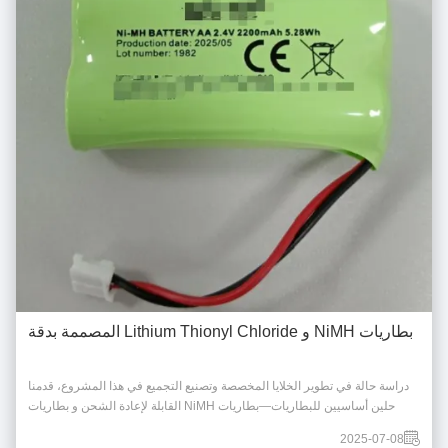
بطاريات NiMH و Lithium Thionyl Chloride المصممة بدقة
دراسة حالة في تطوير الخلايا المخصصة وتصنيع التجميع في هذا المشروع، قدمنا
حلين أساسيين للبطاريات—بطاريات NiMH القابلة لإعادة الشحن و بطاريات
الليثيوم الأولية Li-SOCl₂—مصممة خصيصًا للعملاء الذين يحتاجون إلى مصادر
2025-07-08
طاقة تدوم طويلاً ومستقرة وعالية الأداء عبر البيئات الصناعية. ولكن بالإضافة إلى