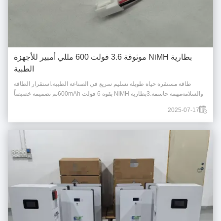
بطارية NiMH موثوقة 3.6 فولت 600 مللي أمبير للأجهزة
الطبية
طاقة مستقرة حياة طويلة تسليم سريع في الصناعة الطبية،استقرار الطاقة
والسلامةمهمة حاسمة.3بطارية NiMH بقوة 6 فولت 600mAhتم تصميمه خصيصاً
لتطبيقات طبية ورعاية صحية تتطلبانخفاض التفريغ الذاتي ، موثوقية عالية، وإنتاج
2025-07-17
ثابت. خصائص المنتج الرئيسية الجهد:3.6 فولت (3S1P تكوين خلايا NiMH)
السعة:600mAh الكيمياء:...