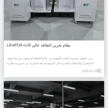
نظام تخزين الطاقة عالي الأداء LiFePO4
بنيت للقوة، مصممة للعمر الطويل في عالم الطاقة المتطور بسرعة اليوم،
الاستقرار والسلامة والقدرة على التوسع لم تعد اختيارية، بل ضرورية.بطارية
EWT، تجسد هذه المبادئ من خلالمواد عالية الجودة، وظائف ذكية، صناعة نفيسة،
2025-07-15
ومعايير الإنتاج الصناعية. نموذج المنتج المعروض: 51.2 فولت 280Ah (14.3kWh)
كيمياء LiFePO4 ...