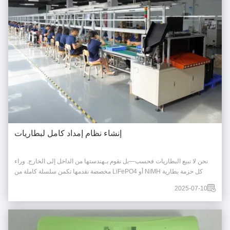
إنشاء نظام إمداد كامل لبطاريات
نحن لا نبيع البطاريات فحسب—بل نقوم بـهندستها من الداخل إلى الخارج. وراء
كل حزمة بطارية NiMH أو LiFePO4 مخصصة نقدمها تكمن سلسلة كاملة من
التصنيع الدقيق، والتعاون بين الفرق, وضمان الجودة الصارم. إليك نظرة فاحصة
2025-07-10
على كيفية تحقيق ذلك. خط تجميع مبسط بدقة في كل خطوة تم تجهيز خط الإنتاج
الخاص بنا لتجميع حزم ...