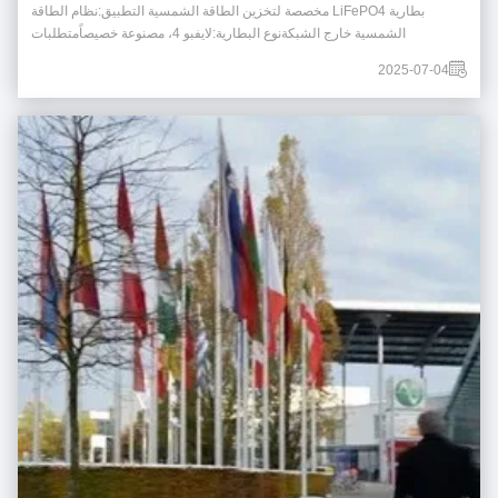
بطارية LiFePO4 مخصصة لتخزين الطاقة الشمسية التطبيق:نظام الطاقة
الشمسية خارج الشبكةنوع البطارية:لايفبو 4، مصنوعة خصيصاًمتطلبات
العميل:بطارية تخزين آمنة وطويلة الأمد للاستخدام الشمسي السكني الخصائص
2025-07-04
الرئيسية مستقرة وآمنة: خلايا LiFePO4 من الدرجة A مع حماية BMS مدمجة
مراقبة في الوقت الحقيقي: شاشة LCD تع...