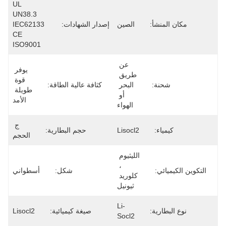
UL 
UN38.3 
مكان المنشأ:
الصين
إصدار الشهادات:
IEC62133 
CE 
ISO9001
عن 
يوفر 
طريق 
قوة 
شحنة:
البحر 
كثافة عالية الطاقة:
طويلة 
أو 
الأمد
الهواء
ج 
كيمياء:
Lisocl2
حجم البطارية:
الحجم
الليثيوم 
، 
التكوين الكيميائي:
شكل:
أسطواني
كلوريد 
ثيونيل
Li-
نوع البطارية:
صيغة كيميائية:
Lisocl2
Socl2