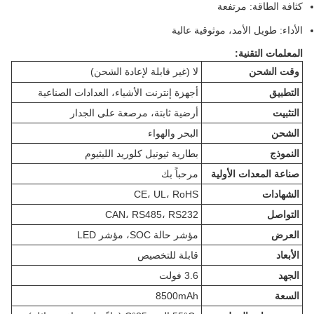
كثافة الطاقة: مرتفعة
الأداء: طويل الأمد، موثوقية عالية
المعلمات التقنية:
وقت الشحن
لا (غير قابلة لإعادة الشحن)
التطبيق
أجهزة إنترنت الأشياء، العدادات الصناعية
التثبيت
أرضية ثابتة، مرصعة على الجدار
الشحن
البحر والهواء
النموذج
بطارية ثيونيل كلوريد الليثيوم
صناعة المعدات الأولية
مرحباً بك
الشهادات
CE، UL، RoHS
التواصل
CAN، RS485، RS232
العرض
مؤشر حالة SOC، مؤشر LED
الأبعاد
قابلة للتخصيص
الجهد
3.6 فولت
السعة
8500mAh