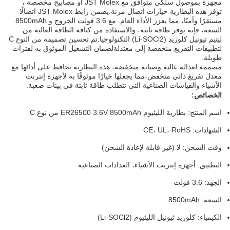
مجهزة بموصول سلكي متوافق مع JST Molex أو مصابيح مخصصة ،
توفر هذه البطارية خيارات اتصال مرنة.يضمن رابط JST Molex اتصالًا
مستقرًا وآمنًا، مما يعزز الأداء العام. مع 3.6 فولت الخروج و 8500mAh
السعة، فإنه يوفر طاقة ثابتة، والاستفادة من كثافة الطاقة العالية من
ليتيم ثيونيل كلوريد (Li-SOCl2) التكنولوجيا.تم تحسين تصميمه من النوع C
لتطبيقات التفريغ منخفضة إلى معتدلةلضمان التشغيل الموثوق به لفترات
طويلة.
مصممة لعدالة عالية وصيانة منخفضة، هذه البطارية تحافظ على أدائها مع
معدل تفريغ ذاتي منخفض،مما يجعلها خيارًا موثوقًا به لأجهزة إنترنت
الأشياء والقياسات الصناعية التي تتطلب طاقة ثابتة في بيئات صعبة.
الخصائص:
اسم المنتج: بطارية الليثيوم ER26500 3.6V 8500mAh من نوع C
الشهادات: CE، UL، RoHS
وقت الشحن: لا (غير قابلة لإعادة الشحن)
التطبيق: أجهزة إنترنت الأشياء، العدادات الصناعية
الجهد: 3.6 فولت
السعة: 8500mAh
الكيمياء: كلوريد ثيونيل الليثيوم (Li-SOCl2)