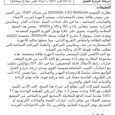
درجة حرارة العمل
-55°C إلى +85°C (بناءً على نماذج مماثلة)
التطبيقات:
بطارية الليثيوم ER26500 3.6V 8500mAh من شركة EWT ، من الصين
، هي مصدر طاقة متعدد الاستخدامات مصمم لأجهزة إنترنت الأشياء
والقياسات الصناعية ، بما في ذلك عدادات المياه ،عدادات الغاز، ومقاييس
الحرارة. معتمد بمعايير UL و IEC و UN و MSDS ، يضمن هذا المنتج
السلامة والجودة. يحتوي على خلايا ثيونيل كلوريد الليثيوم المتقدمة ،
ويقدم معدل موثوق 3.مخرج 6 فولت بسعة 8500mAh، مصممة للكثافة
العالية للطاقة وانخفاض التفريغ الذاتي، مما يجعلها مثالية للأجهزة
الاستشعارية عن بعد، ومقاييس المرافق، وأنظمة المراقبة الصناعية التي
تتطلب طاقة طويلة الأجل وخالية من الصيانة.
مع الحد الأقصى للتيار المستمر مناسبة لأجهزة طاقة منخفضة، هذه
مجموعة البطارية توفر أداء مستقر مع الحد الأدنى من فترة التوقف.
خيارات رابط الأسلاك قابلة للتخصيص، بما في ذلك JST مولكس،تتكيف
مع احتياجات التثبيت المختلفةتصميمه القوي ومدى درجة حرارة العمل
الواسع يجعله مناسبًا للاستخدام المهني والصناعي ، مما يضمن أداء ثابت
في الظروف القاسية.معبأة في علبة ورقية قوية، فإنه يوفر الراحة
والحماية أثناء النقل والتخزين.
بالنسبة للشركات التي تتطلع إلى شراء هذا المنتج، الحد الأدنى لكمية
الطلب هو 100 وحدة، بسعر 1.3 دولار أمريكي للقطعة الواحدة.مع TT
100٪ مقدما كمدة الدفع للمعاملة الآمنةمع التوريد المباشر من المصنع،
يستفيد العملاء من توافر ثابت. خيارات التعبئة والعباءات الكرتونية أو
الصندوق توفر المرونة للتعامل والتخزين بناءً على الاحتياجات الفردية.