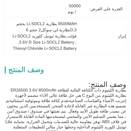
50000 
القدرة على العرض:
/ يوم
8500MAH بطارية Li-SOCL2 بحجم 
D,3بطارية لي-سوكل2 حجم 6 
إبراز:
فولت,بطارية ثيونيل كلوريد Li-SOCL2
, 
3.6V D Size Li-SOCL2 Battery
, 
Thionyl Chloride Li-SOCL2 Battery
وصف المنتج
وصف المنتج:
بطارية الليثيوم ذات الكثافة العالية للطاقة ER26500 3.6V 8500mAh
بطارية الليثيوم من النوع C هي حل طاقة عالي الأداء مصمم لأجهزة
إنترنت الأشياء والقياسات الصناعيةتقدم كثافة طاقة وموثوقية استثنائيةتم
تصميم هذه البطارية غير القابلة لإعادة الشحن للمستخدمين الذين يبحثون
عن مصدر طاقة طويل الأمد وفعال. يتم تعبئتها في صندوق / صندوق آمن
، مما يضمن التسليم الآمن والمحمي لمستخدميها.المادة القابلة للاستمرار
في غلاف ABS توفر مقاومة عالية للصدمات وتحمل الحرارة، بحماية خلايا
ثيونيل كلوريد الليثيوم الداخلية وجعلها خيار مثالي للتطبيقات المتطلبة.