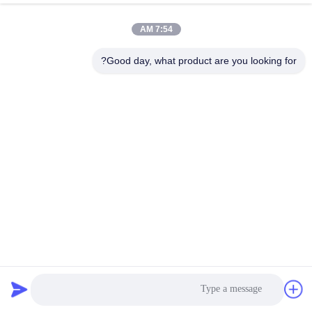
7:54 AM
اتصال سريع
Good day, what product are you looking for?
العنوان
مركز هوانجي A1008، مدينة يونيسيتي لونغهوا، شنتشن، الصين.
الهاتف
86-137-1456-5423
البريد الإلكتروني
michael@ewtbattery.com
سياسة الخصوصية
|
خريطة الموقع
| الصين جودة جيدة بطارية ليثيوم
ثيونيل كلوريد المورد. حقوق الطبع والنشر © 2024-2026 Dongguan
Everwin Tech Co., Limited . كل الحقوق محفوظة.