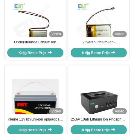
Video
Video
Ondersteunde Lithium Ion
Zilveren lithium-ion-
Polymer Battery LP603450 3.7V
polymerbatterij LP401724 3.7V
Krijg Beste Prijs
1000mAh
110mAh voor betrouwbare en
Krijg Beste Prijs
superieure prestaties
Video
Video
Kleine 12v lithium-ion oplaadbare
25.6v 10ah Lithium Ion Phosphate
batterij met perfecte oplossing
Battery 32650 Lifepo4 Battery
voor industriële energiebehoeften
Krijg Beste Prijs
Krijg Beste Prijs