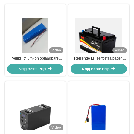
Video
Video
Veilig lithium-ion oplaadbare
Reisende Li ijzerfosfaatbatterij
batterij met overlaadbescherming
120Ah 12.8V Lithium Ion LiFePO4
Chemische samenstelling
Krijg Beste Prijs
Krijg Beste Prijs
batterij
Lithium-ion
Video