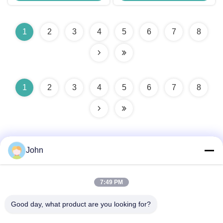
1
2
3
4
5
6
7
8
1
2
3
4
5
6
7
8
John
7:49 PM
Snel contact
Good day, what product are you looking for?
Adres