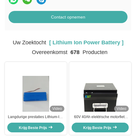
Contact opnemen
Uw Zoektocht
[ Lithium Ion Power Battery ]
Overeenkomst
678
Producten
Video
Video
Langdurige prestaties Lithium-Ion
60V 40Ah elektrische motorfiets
Power Battery Pack 20°C tot 60°C
Lithium-ion batterij
Krijg Beste Prijs
Laadstroom 2.6A
Krijg Beste Prijs