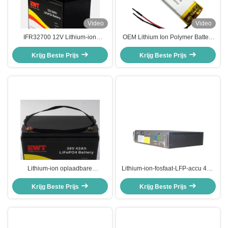
Video
Video
IFR32700 12V Lithium-ion
OEM Lithium Ion Polymer Battery
LiFePO4 batterij voor UPS-
Waterdicht Li Ion Battery 3.7 V
systemen 12.8V 85Ah Lithium Iron
Krijg Beste Prijs
350mah Oplaadbaar
Krijg Beste Prijs
Phosphate Battery Pack
Lithium-ion oplaadbare
Lithium-ion-fosfaat-LFP-accu 48V
batterijpakket 36v 42Ah LiFePO4-
50Ah LiFePO4 EV-accu
batterijen voor energieopslag
Krijg Beste Prijs
Krijg Beste Prijs