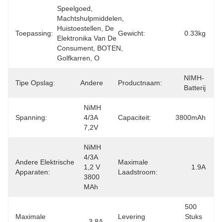
Speelgoed, 
Machtshulpmiddelen, 
Huistoestellen, De 
Toepassing:
Gewicht:
0.33kg
Elektronika Van De 
Consument, BOTEN, 
Golfkarren, O
NIMH-
Tipe Opslag:
Andere
Productnaam:
Batterij
NiMH 
Spanning:
4/3A 
Capaciteit:
3800mAh
7,2V
NiMH 
4/3A 
Andere Elektrische
Maximale
1,2 V 
1.9A
Apparaten:
Laadstroom:
3800 
MAh
500 
Maximale
Levering
Stuks 
3.8A