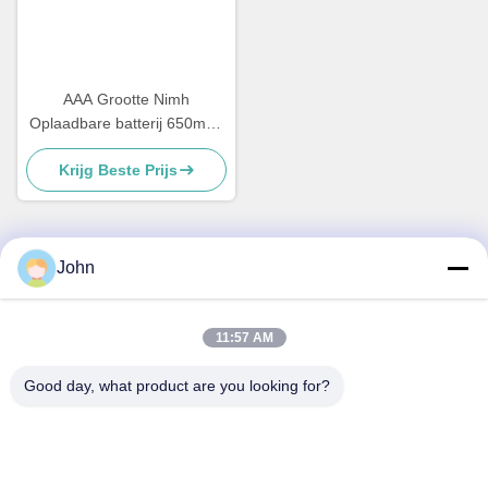
AAA Grootte Nimh
Oplaadbare batterij 650mah
700mAh Ni-Mh AAA 800mAh
Krijg Beste Prijs
1.2v
John
Snel contact
11:57 AM
Adres
A1008 Huanzhi Center, Unicity Longhua, Shenzhen, China.
Good day, what product are you looking for?
Telefoon
86-137-1456-5423
E-mail