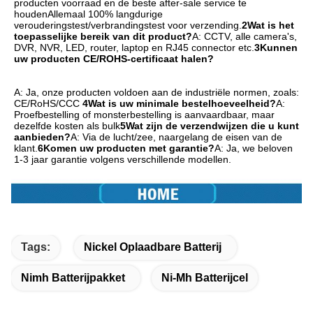
producten voorraad en de beste after-sale service te 
houdenAllemaal 100% langdurige 
verouderingstest/verbrandingstest voor verzending.
2Wat is het 
toepasselijke bereik van dit product?
A: CCTV, alle camera's, 
DVR, NVR, LED, router, laptop en RJ45 connector etc.
3Kunnen 
uw producten CE/ROHS-certificaat halen?
A: Ja, onze producten voldoen aan de industriële normen, zoals: 
CE/RoHS/CCC
4Wat is uw minimale bestelhoeveelheid?
A: 
Proefbestelling of monsterbestelling is aanvaardbaar, maar 
dezelfde kosten als bulk
5Wat zijn de verzendwijzen die u kunt 
aanbieden?
A: Via de lucht/zee, naargelang de eisen van de 
klant.
6Komen uw producten met garantie?
A: Ja, we beloven 
1-3 jaar garantie volgens verschillende modellen.
Tags:
Nickel Oplaadbare Batterij
Nimh Batterijpakket
Ni-Mh Batterijcel