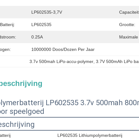
LP602535-3,7V
Capaciteit
atterij:
LP602535
Grootte:
dstroom:
0.25A
Maximale 
ogen:
10000000 Doos/dozen Per Jaar
3.7v 500mah LiPo-accu-polymer
, 
3.7V 500mAh LiPo bat
beschrijving
lymerbatterij LP602535 3.7v 500mah 800
or speelgoed
schrijving
tterij
LP602535 Lithiumpolymerbatterij