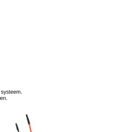
e systeem.
en.