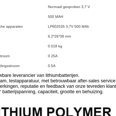
Normaal gesproken 3,7 V
500 MAH
sche apparaten
LP602535 3,7V 500 MAh
6.2*26*38 mm
0.018 kg
stroom
0.25A
dingsstroom
0.5A
bare leverancier van lithiumbatterijen.
eam, testapparatuur, met betrouwbaar after-sales servic
kingen, reputatie en feedback van onze tevreden klant
batterijspanning, capaciteit, grootte en behuizing.