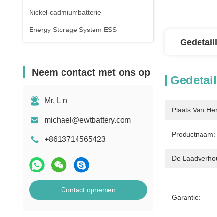
Nickel-cadmiumbatterie
Energy Storage System ESS
Gedetail
Neem contact met ons op
Gedetail
Mr. Lin
Plaats Van He
michael@ewtbattery.com
Productnaam:
+8613714565423
De Laadverho
Contact opnemen
Garantie: