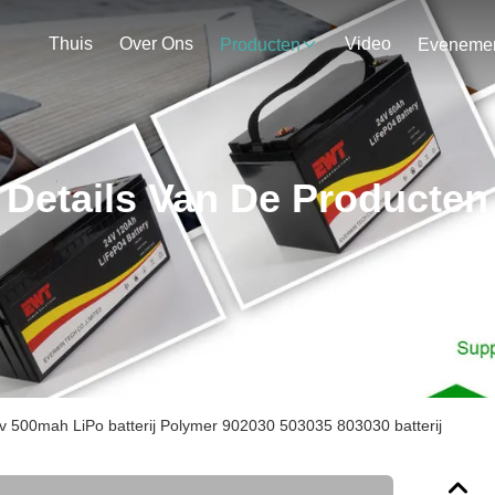
Thuis
Over Ons
Video
Producten
Details Van De Producten
 500mah LiPo batterij Polymer 902030 503035 803030 batterij