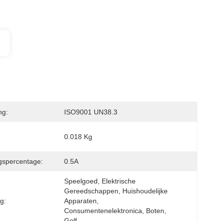
ng:
ISO9001 UN38.3
0.018 Kg
gspercentage:
0.5A
Speelgoed, Elektrische 
Gereedschappen, Huishoudelijke 
g:
Apparaten, 
Consumentenelektronica, Boten, 
Golf