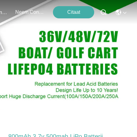
Neem Contact Met Ons Op
Citaat
Evenementen
800mAh 3.7v 500mah LiPo Batterij