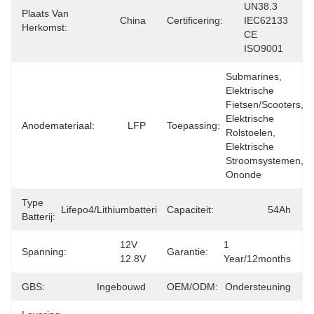
UN38.3 
Plaats Van
China
Certificering:
IEC62133 
Herkomst:
CE 
ISO9001
Submarines, 
Elektrische 
Fietsen/scooters, 
Elektrische 
Anodemateriaal:
LFP
Toepassing:
Rolstoelen, 
Elektrische 
Stroomsystemen, 
Ononde
Type
Lifepo4/lithiumbatterij
Capaciteit:
54Ah
Batterij:
12V 
1 
Spanning:
Garantie:
12.8V
Year/12months
GBS:
Ingebouwd
OEM/ODM:
Ondersteuning