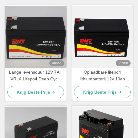
Video
Video
Lange levensduur 12V 7AH
Oplaadbare lifepo4
VRLA Lifepo4 Deep Cycle
lithiumbatterij 12v 10ah
Lithium Iron Phosphate accu
Lithium Iron Phosphate
Krijg Beste Prijs
Krijg Beste Prijs
batterijpakket voor
elektrische fiets