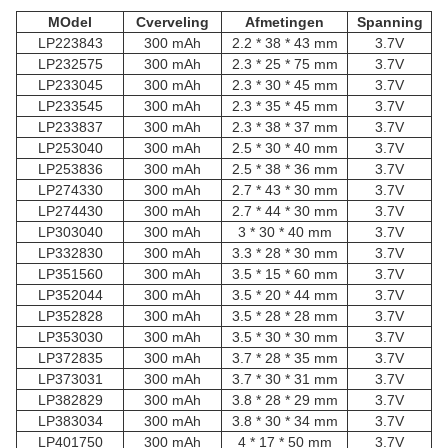
M
Odel
C
verveling
Afmetingen
Spanning
LP223843
300 mAh
2.2 * 38 * 43 mm
3.7V
LP232575
300 mAh
2.3 * 25 * 75 mm
3.7V
LP233045
300 mAh
2.3 * 30 * 45 mm
3.7V
LP233545
300 mAh
2.3 * 35 * 45 mm
3.7V
LP233837
300 mAh
2.3 * 38 * 37 mm
3.7V
LP253040
300 mAh
2.5 * 30 * 40 mm
3.7V
LP253836
300 mAh
2.5 * 38 * 36 mm
3.7V
LP274330
300 mAh
2.7 * 43 * 30 mm
3.7V
LP274430
300 mAh
2.7 * 44 * 30 mm
3.7V
LP303040
300 mAh
3 * 30 * 40 mm
3.7V
LP332830
300 mAh
3.3 * 28 * 30 mm
3.7V
LP351560
300 mAh
3.5 * 15 * 60 mm
3.7V
LP352044
300 mAh
3.5 * 20 * 44 mm
3.7V
LP352828
300 mAh
3.5 * 28 * 28 mm
3.7V
LP353030
300 mAh
3.5 * 30 * 30 mm
3.7V
LP372835
300 mAh
3.7 * 28 * 35 mm
3.7V
LP373031
300 mAh
3.7 * 30 * 31 mm
3.7V
LP382829
300 mAh
3.8 * 28 * 29 mm
3.7V
LP383034
300 mAh
3.8 * 30 * 34 mm
3.7V
LP401750
300 mAh
4 * 17 * 50 mm
3.7V