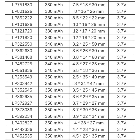
LP751830
330 mAh
7.5 * 18 * 30 mm
3.7V
LP801626
330 mAh
8 * 16 * 26 mm
3.7V
LP852222
330 mAh
8.5 * 22 * 22 mm
3.7V
LP101626
330 mAh
10 * 16 * 26 mm
3.7V
LP121720
330 mAh
12 * 17 * 20 mm
3.7V
LP121820
330 mAh
12 * 18 * 20 mm
3.7V
LP322550
340 mAh
3.2 * 25 * 50 mm
3.7V
LP362630
340 mAh
3.6 * 26 * 30 mm
3.7V
LP381468
340 mAh
3.8 * 14 * 68 mm
3.7V
LP482725
340 mAh
4.8 * 27 * 25 mm
3.7V
LP551836
340 mAh
5.5 * 18 * 36 mm
3.7V
LP253549
350 mAh
2.5 * 35 * 49 mm
3.7V
LP303442
350 mAh
3 * 34 * 42 mm
3.7V
LP352545
350 mAh
3.5 * 25 * 45 mm
3.7V
LP362935
350 mAh
3.6 * 29 * 35 mm
3.7V
LP372927
350 mAh
3.7 * 29 * 27 mm
3.7V
LP373036
350 mAh
3.7 * 30 * 36 mm
3.7V
LP392234
350 mAh
3.9 * 22 * 34 mm
3.7V
LP402827
350 mAh
4 * 28 * 27 mm
3.7V
LP442336
350 mAh
4.4 * 23 * 36 mm
3.7V
LP452535
350 mAh
4.5 * 25 * 35 mm
3.7V