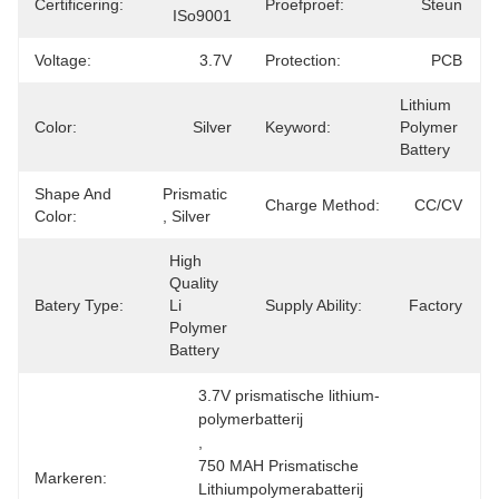
Certificering:
Proefproef:
Steun
ISo9001
Voltage:
3.7V
Protection:
PCB
Lithium 
Color:
Silver
Keyword:
Polymer 
Battery
Shape And
Prismatic 
Charge Method:
CC/CV
Color:
, Silver
High 
Quality 
Batery Type:
Li 
Supply Ability:
Factory
Polymer 
Battery
3.7V prismatische lithium-
polymerbatterij
, 
750 MAH Prismatische 
Markeren:
Lithiumpolymerabatterij