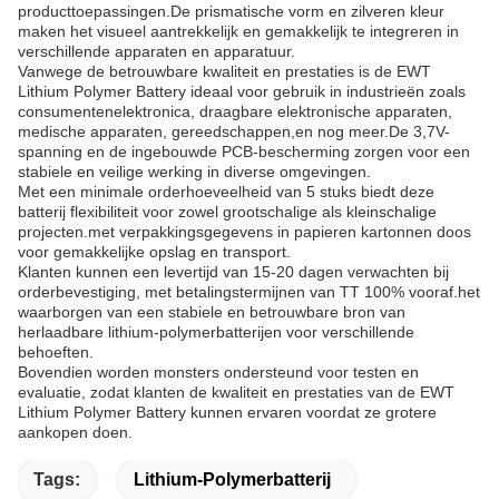
producttoepassingen.De prismatische vorm en zilveren kleur
maken het visueel aantrekkelijk en gemakkelijk te integreren in
verschillende apparaten en apparatuur.
Vanwege de betrouwbare kwaliteit en prestaties is de EWT
Lithium Polymer Battery ideaal voor gebruik in industrieën zoals
consumentenelektronica, draagbare elektronische apparaten,
medische apparaten, gereedschappen,en nog meer.De 3,7V-
spanning en de ingebouwde PCB-bescherming zorgen voor een
stabiele en veilige werking in diverse omgevingen.
Met een minimale orderhoeveelheid van 5 stuks biedt deze
batterij flexibiliteit voor zowel grootschalige als kleinschalige
projecten.met verpakkingsgegevens in papieren kartonnen doos
voor gemakkelijke opslag en transport.
Klanten kunnen een levertijd van 15-20 dagen verwachten bij
orderbevestiging, met betalingstermijnen van TT 100% vooraf.het
waarborgen van een stabiele en betrouwbare bron van
herlaadbare lithium-polymerbatterijen voor verschillende
behoeften.
Bovendien worden monsters ondersteund voor testen en
evaluatie, zodat klanten de kwaliteit en prestaties van de EWT
Lithium Polymer Battery kunnen ervaren voordat ze grotere
aankopen doen.
Tags:
Lithium-Polymerbatterij