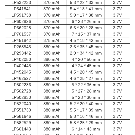
LP532233
370 mAh
5.3 * 22 * 33 mm
3.7V
LP541841
370 mAh
5.4 * 18 * 41 mm
3.7V
LP591738
370 mAh
5.9 * 17 * 38 mm
3.7V
LP602826
370 mAh
6 * 28 * 26 mm
3.7V
LP662028
370 mAh
6.6 * 20 * 28 mm
3.7V
LP701537
370 mAh
7 * 15 * 37 mm
3.7V
LP451842
375 mAh
4.5 * 18 * 42 mm
3.7V
LP263545
380 mAh
2.6 * 35 * 45 mm
3.7V
LP293442
380 mAh
2.9 * 34 * 42 mm
3.7V
LP402050
380 mAh
4 * 20 * 50 mm
3.7V
LP402445
380 mAh
4 * 24 * 45 mm
3.7V
LP452045
380 mAh
4.5 * 20 * 45 mm
3.7V
LP462527
380 mAh
4.6 * 25 * 27 mm
3.7V
LP502236
380 mAh
5 * 22 * 36 mm
3.7V
LP502728
380 mAh
5 * 27 * 28 mm
3.7V
LP502830
380 mAh
5 * 28 * 30 mm
3.7V
LP522040
380 mAh
5.2 * 20 * 40 mm
3.7V
LP551739
380 mAh
5.5 * 17 * 39 mm
3.7V
LP581646
380 mAh
5.8 * 16 * 46 mm
3.7V
LP582529
380 mAh
5.8 * 25 * 29 mm
3.7V
LP601443
380 mAh
6 * 14 * 43 mm
3.7V