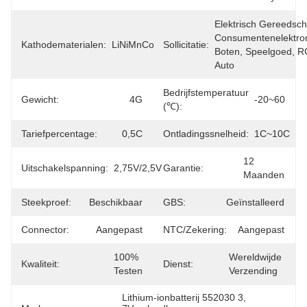
Elektrisch Gereedsch
Consumentenelektroni
Kathodematerialen:
LiNiMnCoO2
Sollicitatie:
Boten, Speelgoed, R
Auto
Bedrijfstemperatuur
Gewicht:
4G
-20~60
(℃):
Tariefpercentage:
0,5C
Ontladingssnelheid:
1C~10C
12 
Uitschakelspanning:
2,75V/2,5V
Garantie:
Maanden
Steekproef:
Beschikbaar
GBS:
Geïnstalleerd
Connector:
Aangepast
NTC/Zekering:
Aangepast
100% 
Wereldwijde 
Kwaliteit:
Dienst:
Testen
Verzending
Lithium-ionbatterij 552030 3
, 