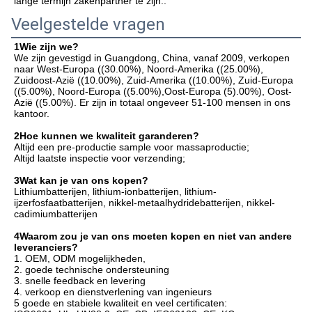
lange termijn zakenpartner te zijn..
Veelgestelde vragen
1Wie zijn we?
We zijn gevestigd in Guangdong, China, vanaf 2009, verkopen 
naar West-Europa ((30.00%), Noord-Amerika ((25.00%), 
Zuidoost-Azië ((10.00%), Zuid-Amerika ((10.00%), Zuid-Europa 
((5.00%), Noord-Europa ((5.00%),Oost-Europa (5).00%), Oost-
Azië ((5.00%). Er zijn in totaal ongeveer 51-100 mensen in ons 
kantoor.
2Hoe kunnen we kwaliteit garanderen?
Altijd een pre-productie sample voor massaproductie;
Altijd laatste inspectie voor verzending;
3Wat kan je van ons kopen?
Lithiumbatterijen, lithium-ionbatterijen, lithium-
ijzerfosfaatbatterijen, nikkel-metaalhydridebatterijen, nikkel-
cadimiumbatterijen
4Waarom zou je van ons moeten kopen en niet van andere 
leveranciers?
1. OEM, ODM mogelijkheden, 

2. goede technische ondersteuning 

3. snelle feedback en levering 

4. verkoop en dienstverlening van ingenieurs

5 goede en stabiele kwaliteit en veel certificaten:
