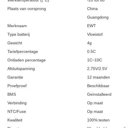
Werktemperatuur ((°C)
-20 tot 60
Plaats van oorsprong
China
Guangdong
Merknaam
EWT
Type batterij
Vloeistof
Gewicht
4g
Tariefpercentage
0.5C
Ontladen percentage
1C~10C
Afsluitspanning
2.75V/2.5V
Garantie
12 maanden
Proefproef
Beschikbaar
BMS
Geïnstalleerd
Verbinding
Op maat
NTC/Fuse
Op maat
Kwaliteit
100% testen