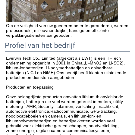
Om de veiligheid van uw goederen beter te garanderen, worden 
professionele, milieuvriendelijke, handige en efficiënte 
verpakkingsdiensten aangeboden.
Profiel van het bedrijf
Everwin Tech Co., Limited (afgekort als EWT) is een Hi-Tech 
onderneming opgericht in 2001 in China.,Li-MnO2 en Li-SO2), 
lithium-ionbatterijen, Li-polymerbatterijen en oplaadbare 
batterijen (NiCd en NiMH).Ons bedrijf heeft klanten uitstekende 
producten en diensten aangeboden..

Producten en toepassing 

Onze belangrijkste producten omvatten lithium thionylchloride 
batterijen, batterijen die veel worden gebruikt in meters, utility 
metering - AMR, Security - alarmen, verlichting - nachtzicht, 
automotive elektronica,Radiocommunicatie, GPS-tracking, 
noodlocatieboeien en camera's, en lithium-ion- en 
lithiumpolymerbatterijen en batterijpakketten worden veel 
gebruikt voor elektrische gereedschappen, noodverlichting, 
zonne-energie, digitale camera,communicatiesysteem, 