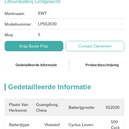
Lithiumbatterij Lichtgewicht
EWT
Merknaam:
LP552030
Modelnummer:
5
Moq:
Krijg Beste Prijs
Contact Opnemen
Gedetailleerde Informatie
Productbeschrijving
Gedetailleerde Informatie
Plaats Van
Guangdong, 
Batterijgrootte:
552030
Herkomst:
China
500 
Batterijtype:
Vloeistof
Cyclus Leven:
Cycli