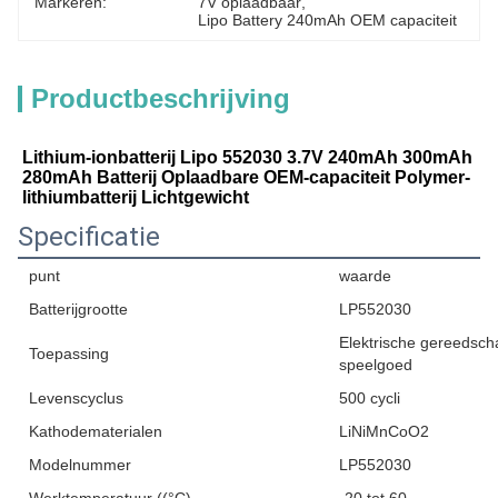
Markeren:
7V oplaadbaar
, 
Lipo Battery 240mAh OEM capaciteit
Productbeschrijving
Lithium-ionbatterij Lipo 552030 3.7V 240mAh 300mAh 
280mAh Batterij Oplaadbare OEM-capaciteit Polymer-
lithiumbatterij Lichtgewicht
Specificatie
punt
waarde
Batterijgrootte
LP552030
Elektrische gereedsch
Toepassing
speelgoed
Levenscyclus
500 cycli
Kathodematerialen
LiNiMnCoO2
Modelnummer
LP552030