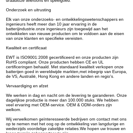
draadloze telefoons en speelgoed.

Onderzoek en uitrusting 

Elk van onze onderzoeks- en ontwikkelingswetenschappers en 
ingenieurs heeft meer dan 10 jaar ervaring in de 
batterijindustrie.onze ingenieurs zijn toegewijd aan het 
ontwikkelen van nieuwe producten om te voldoen aan de eisen 
van onze klanten en specifieke vereisten.

Kwaliteit en certificaat 

EWT is ISO9001:2008 gecertificeerd en onze producten zijn 
RoHS compliant. Onze producten hebben CE en UL 
certificeringen behaald. Met standaard kwaliteit verkopen onze 
batterijen goed in wereldwijde markten,met inbegrip van Europa, 
de VS, Australië, Hong Kong en andere landen en regio's.

Vervaardiging en afzet 

We werken in dag en nacht om de levering te garanderen. Onze 
dagelijkse productie is meer dan 100.000 stuks. We hebben 
veel ervaring met OEM-service. OEM & ODM-orders zijn 
welkom.

Wij verwelkomen geïnteresseerde bedrijven om contact met ons 
op te nemen met het oog op de ontwikkeling van langdurige en 
wederzijds voordelige zakelijke relaties.We hopen uw trouwe en 