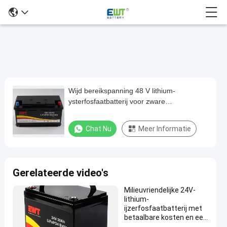
Wijd bereikspanning 48 V lithium-
Wijd
ysterfosfaatbatterij voor zware
bereikspanning
toepassingen
48
Chat Nu
Meer Informatie
V
lithium-
ysterfosfaatbatterij
Gerelateerde video's
voor
Milieuvriendelijke 24V-
zware
lithium-
toepassingen
ijzerfosfaatbatterij met
betaalbare kosten en een
48V het
hoge energiedichtheid