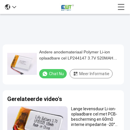
Andere anodemateriaal Polymer Li-ion
Andere
oplaadbare cel LP244147 3.7V 520MAH
anodemateriaal
voor maximale prestaties en ROHS-
Polymer
certificering
Chat Nu
Meer Informatie
Li-
ion
oplaadbare
Gerelateerde video's
cel
Lange levensduur Li-ion-
LP244147
oplaadbare cel met PCB-
3.7V
bescherming en 60mΩ
interne impedantie -20°C
520MAH
tot 60°C