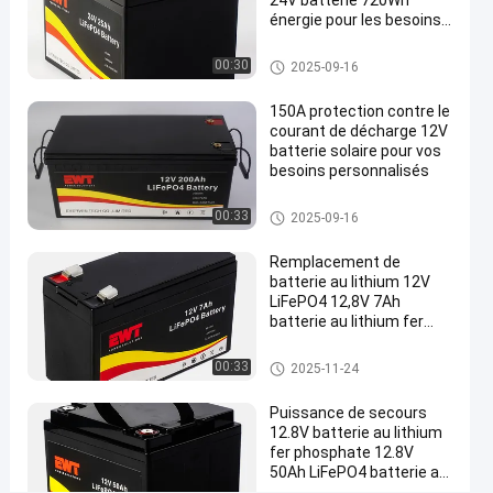
24V batterie 720Wh
capacité
énergie pour les besoins
énergétiques durables
normale
batterie de phosphate de fer du
00:30
2025-09-16
de
lithium 24v
10
150A protection contre le
courant de décharge 12V
Ah
batterie solaire pour vos
et
besoins personnalisés
des
batterie de phosphate de fer du
00:33
2025-09-16
caractéristiques
lithium 12v
de
Remplacement de
batterie au lithium 12V
sécurité
LiFePO4 12,8V 7Ah
BMS
batterie au lithium fer
phosphate
Discuter
batterie de phosphate de fer du
00:33
batterie de
2025-11-24
397
lithium 12v
2025-
phosphate
Maintenant
points
de fer du
11-24
Puissance de secours
Partager
de vue
lithium 12v
12.8V batterie au lithium
fer phosphate 12.8V
#
50Ah LiFePO4 batterie au
batterie
lithium LFP rechargeable