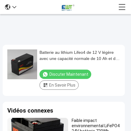
Batterie au lithium Lifeo4 de 12 V légère
Batterie
avec une capacité normale de 10 Ah et des
au
caractéristiques de sécurité BMS
lithium
Discuter Maintenant
Lifeo4
En Savoir Plus
de
12
V
Vidéos connexes
légère
avec
Faible impact
environnemental LiFePO4
une