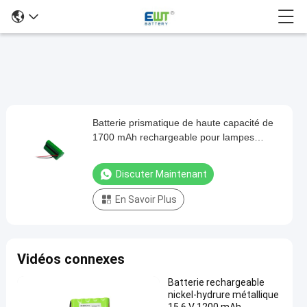
Batterie prismatique de haute capacité de
Batterie
1700 mAh rechargeable pour lampes
prismatique
d'urgence Téléphones sans fil Dispositifs
de
de sauvegarde certifiés RoHS
Discuter Maintenant
haute
En Savoir Plus
capacité
de
1700
Vidéos connexes
mAh
rechargeable
Batterie rechargeable
nickel-hydrure métallique
pour