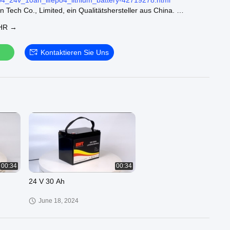
o4_24v_10ah_lifepo4_lithium_battery-42719278.html
Tech Co., Limited, ein Qualitätshersteller aus China.
n:
HR →
lorid-Batterie:
https://www.ewtbattery.com/supplier-
hloride_battery-4306149.html
nphosphat-Batterie:
https://www.ewtbattery.com/supplier-
n
Kontaktieren Sie Uns
_phosphate_battery-4306575.html
nphosphat-Batterie:
https://www.ewtbattery.com/supplier-
_phosphate_battery-4306576.html
re offizielle Website:
https://www.ewtbattery.com
##/n
00:34
00:34
24 V 30 Ah
June 18, 2024