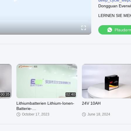
deep_cycle_lifep
Dongguan Everwin 
Wir können liefer
LERNEN SIE ME
Lithium-Thionylch
lithium_thionyl_c
12V Lithium-Eise
Plauder
12v_lithium_iron
24V Lithium-Eise
24v_lithium_iron
Besuchen Sie unse
00:35
02:40
Lithiumbatterien Lithium-Ionen-
24V 10AH
Batterie-
Unternehmensinformationen
October 17, 2023
June 18, 2024