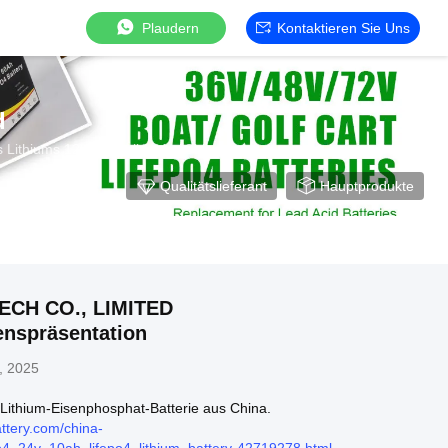
Plaudern
Kontaktieren Sie Uns
d
s Lithiums 12v Hersteller Von China
Qualitätslieferant
Hauptprodukte
ECH CO., LIMITED
nspräsentation
, 2025
Lithium-Eisenphosphat-Batterie aus China.
ttery.com/china-