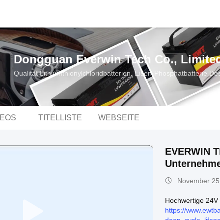
Dongguan Everwin Tech Co., Limite
Qualität Lithiumthionylchloridbatterien, Eisen-Phosphatbatterie De
DEOS
TITELLISTE
WEBSEITE
EVERWIN T
Unternehme
November 25
Hochwertige 24V 
https://www.ewtba