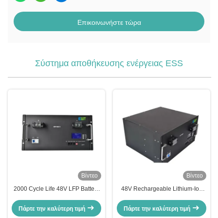
Επικοινωνήστε τώρα
Σύστημα αποθήκευσης ενέργειας ESS
Βίντεο
Βίντεο
2000 Cycle Life 48V LFP Battery
48V Rechargeable Lithium-Ion
Pack 100Ah Lithium Iron
Battery Pack Durable Energy
Phosphate Battery for Power
Storage System with Max Load
Πάρτε την καλύτερη τιμή
Πάρτε την καλύτερη τιμή
Storage System Max Load
Quantity cells 4