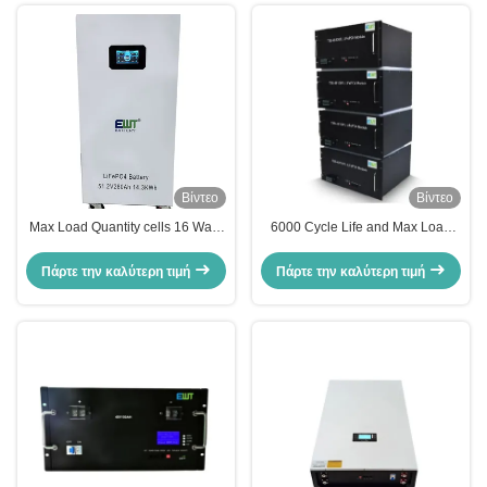
Κύκλων
Βίντεο
Βίντεο
Max Load Quantity cells 16 Wall-
6000 Cycle Life and Max Load
mounted 5KWh 51.2V 100Ah
Quantity of 4 Cells LiFePO4 48V
Lifepo4 Battery for Energy System
100Ah Home Battery for
Πάρτε την καλύτερη τιμή
Πάρτε την καλύτερη τιμή
Sales Smart BMS 6000 Cycles
Sustainable Power