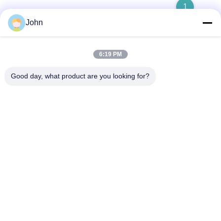
1
John
6:19 PM
Γρήγορη επικοινωνία
Good day, what product are you looking for?
Διεύθυνση
Α1008 Κέντρο Huanzhi, Unicity Longhua, Shenzhen, Κίνα.
Τηλεφώνημα
86-137-1456-5423
Ηλεκτρονικό
michael@ewtbattery.com