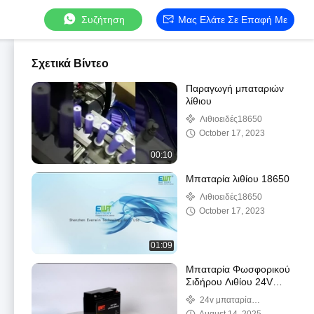
Συζήτηση
Μας Ελάτε Σε Επαφή Με
Σχετικά Βίντεο
Παραγωγή μπαταριών
λίθιου
Λιθιοειδές18650
October 17, 2023
00:10
Μπαταρία λιθίου 18650
Λιθιοειδές18650
October 17, 2023
01:09
Μπαταρία Φωσφορικού
Σιδήρου Λιθίου 24V
12AH
24v μπαταρία
φωσφορικού άλατος