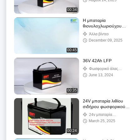
August 14, 2025
σιδήρου λίθιου
00:34
Η μπαταρία
θιονυλοχλωριούχου
λιθίου
Άλλα βίντεο
December 09, 2025
00:45
36V 42Ah LFP
Φωσφορικό άλας
σιδήρου λίθιου
June 13, 2024
00:35
24V μπαταρία λιθίου
σιδήρου φωσφορικού
υψηλής πυκνότητας
24v μπαταρία
ενέργειας και χαμηλής
φωσφορικού άλατος
March 25, 2025
περιβαλλοντικής
σιδήρου λίθιου
επίδρασης
00:24