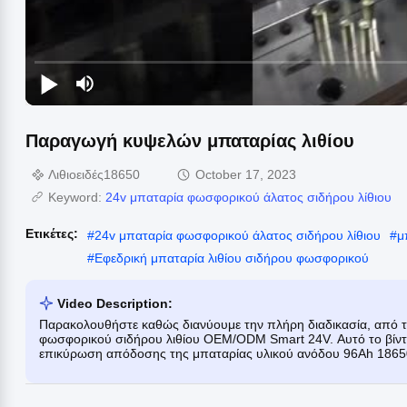
Παραγωγή κυψελών μπαταρίας λιθίου
Λιθιοειδές18650
October 17, 2023
Keyword:
24v μπαταρία φωσφορικού άλατος σιδήρου λίθιου
Ετικέτες:
#
24v μπαταρία φωσφορικού άλατος σιδήρου λίθιου
#
μ
#
Εφεδρική μπαταρία λιθίου σιδήρου φωσφορικού
Video Description:
Παρακολουθήστε καθώς διανύουμε την πλήρη διαδικασία, από τη
φωσφορικού σιδήρου λιθίου OEM/ODM Smart 24V. Αυτό το βίντεο
επικύρωση απόδοσης της μπαταρίας υλικού ανόδου 96Ah 18650 