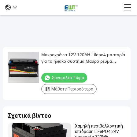
Μακροχρόνια 12V 120AH Lifepo4 μπαταρία
Μακροχρόνια
για το ηλιακό σύστημα Μαύρο ρεύμα
12V
φόρτισης
120AH
Συνομιλία Τώρα
Lifepo4
Μάθετε Περισσότερα
μπαταρία
για
το
Σχετικά βίντεο
ηλιακό
σύστημα
Χαμηλή περιβαλλοντική
επίδραση LiFePO4 24V
Μαύρο