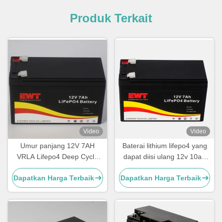
Produk Terkait
Video
Video
Umur panjang 12V 7AH
Baterai lithium lifepo4 yang
VRLA Lifepo4 Deep Cycle
dapat diisi ulang 12v 10ah
Lithium Iron Phosphate
Baterai Lithium Iron
Dapatkan Harga Terbaik
Dapatkan Harga Terbaik
Battery Pack
Phosphate untuk sepeda
listrik