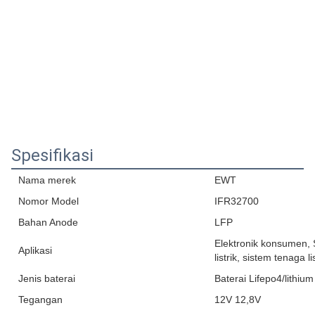
Spesifikasi
Nama merek
EWT
Nomor Model
IFR32700
Bahan Anode
LFP
Elektronik konsumen, 
Aplikasi
listrik, sistem tenaga lis
Jenis baterai
Baterai Lifepo4/lithium
Tegangan
12V 12,8V