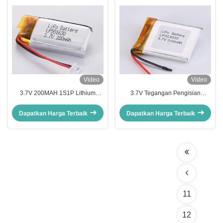
Video
Video
3.7V 200MAH 1S1P Lithium
3.7V Tegangan Pengisian
Polymer Battery Pack Assembly
LP303035 310MAH JST
Model dengan Jaminan 12 Bulan
Penghubung Pelepasan Litium
Dapatkan Harga Terbaik
Dapatkan Harga Terbaik
dan Bahan Toksik NO PCM
Polymer Baterai Isi Ulang untuk
Ukuran Kecil
Aplikasi
11
12