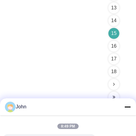
13
14
15
16
17
18
John
8:49 PM
Kontak Cepat