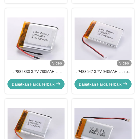
JST/Customized Connector Type
Video
Video
LP882833 3.7V 780MAH Li-
LP483547 3.7V 940MAH Lithium
polymer Battery The Ideal Power
Polymer Battery with ROHS
Solution for Your Battery Needs
Certification and Wide
Dapatkan Harga Terbaik
Dapatkan Harga Terbaik
UN38.3 Certified
Temperature Range