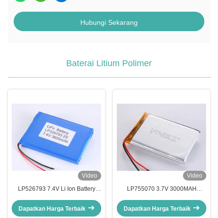
Hubungi Sekarang
Baterai Litium Polimer
Video
Video
LP526793 7.4V Li Ion Battery
LP755070 3.7V 3000MAH
Manufacturers Lithium Polymer
Lithium Polymer Battery
Battery dengan Cara Pengisian
Manufacturers dengan Cara
Dapatkan Harga Terbaik
Dapatkan Harga Terbaik
CC/CV
Pengisian CC/CV dan