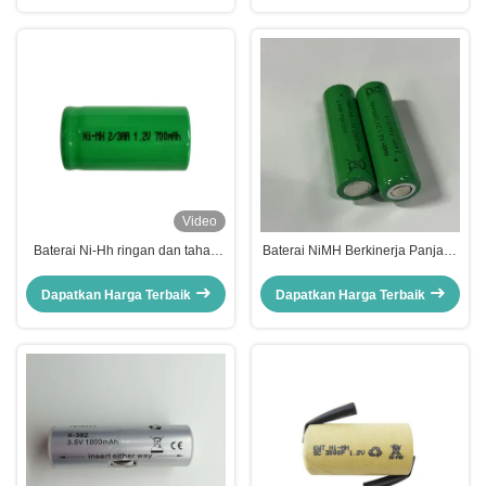
Video
Baterai Ni-Hh ringan dan tahan
Baterai NiMH Berkinerja Panjang
lama dengan arus debit
dengan Biaya Moderat dan Rasio
maksimum 1,0A
Pengisian 0.115A
Dapatkan Harga Terbaik
Dapatkan Harga Terbaik