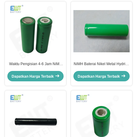
Waktu Pengisian 4-6 Jam NiMH
NiMH Baterai Nikel Metal Hydride
Sel Terisi Ulang untuk Pengisian
Ramah Lingkungan dengan
Cepat pada 0.2C
Kapasitas Nominal 2000mAh dan
Dapatkan Harga Terbaik
Dapatkan Harga Terbaik
Waktu Pengisian 4-6 Jam