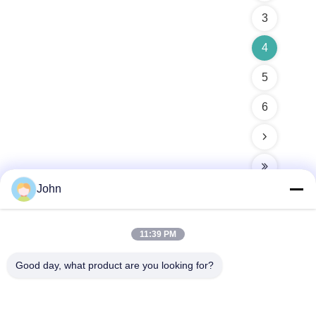
3
4
5
6
John
11:39 PM
Kontak Cepat
Good day, what product are you looking for?
Alamat
A1008 Huanzhi Center, Unicity Longhua, Shenzhen, Cina.