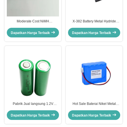
Moderate Cost NiMH
X-382 Battery Metal Hydride
Rechargeable Cell 1.2V untuk
Komposisi untuk Pasar Negara
Kinerja yang Lama
Dapatkan Harga Terbaik
Dapatkan Harga Terbaik
Pabrik Jual langsung 1.2V
Hot Sale Baterai Nikel Metal
2000MAH 1500mAh 1800mAh
Hydride 12v 3800mah 2000mAh
ukuran AA Ni-mh Nikel logam
3000mAh Nimh Baterai Pack
Dapatkan Harga Terbaik
Dapatkan Harga Terbaik
hidrid sel baterai