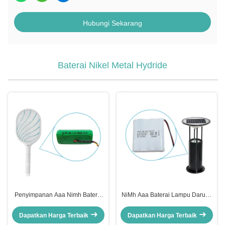
Hubungi Sekarang
Baterai Nikel Metal Hydride
Penyimpanan Aaa Nimh Baterai
NiMh Aaa Baterai Lampu Darurat
isi ulang 3.6v 800mah Paket
Paket 4.8v 650mah Baterai
baterai NiMh
Dapatkan Harga Terbaik
Dapatkan Harga Terbaik