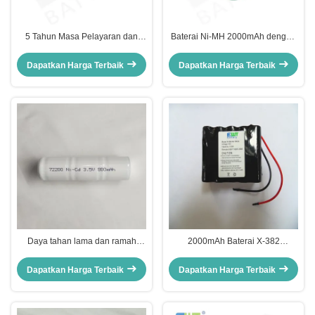
5 Tahun Masa Pelayaran dan
Baterai Ni-MH 2000mAh dengan
NIMH Baterai isi ulang untuk
1000 Siklus Umur Siklus 10%
baterai medis
Tingkat Pelepasan Sendiri dan
Dapatkan Harga Terbaik
Dapatkan Harga Terbaik
4.0A Maks. Listrik Pelepasan
Daya tahan lama dan ramah
2000mAh Baterai X-382
lingkungan Jenis penyimpanan
Kapasitas Nominal untuk Aplikasi
lainnya NiMH Baterai isi ulang
Medis
Dapatkan Harga Terbaik
Dapatkan Harga Terbaik