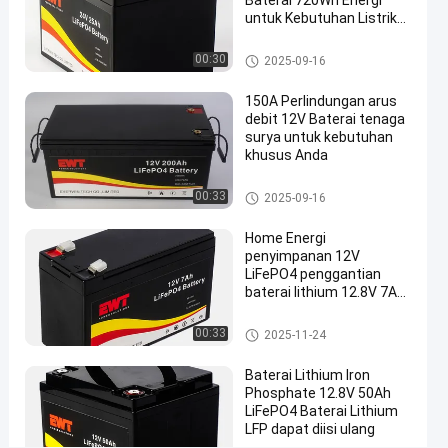
Baterai 720Wh Energi
200ah
untuk Kebutuhan Listrik
Berkelanjutan
untuk
Baterai Lithium Iron Phosphat
00:30
2025-09-16
Garasi
e 24V
dan
150A Perlindungan arus
debit 12V Baterai tenaga
Rumah
surya untuk kebutuhan
khusus Anda
Ngobrol
Baterai
2025-
57
Lithium Iron
Sekarang
Baterai Lithium Iron Phosphat
00:33
Phosphate
2025-09-16
09-16
pandangan
e 12V
Berbagi
12V
Home Energi
#
penyimpanan 12V
Baterai
LiFePO4 penggantian
baterai lithium 12.8V 7Ah
Lithium
Lithium Iron Phosphate
Iron
Battery Pack
Baterai Lithium Iron Phosphat
00:33
2025-11-24
Phosphate
e 12V
12V
Baterai Lithium Iron
#
Phosphate 12.8V 50Ah
LiFePO4
LiFePO4 Baterai Lithium
LFP dapat diisi ulang
litium