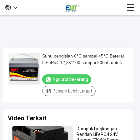
Suhu pengisian 0°C sampai 45°C Baterai
Suhu
LiFePo4 12,8V 100 sampai 200ah untuk
pengisian
Garasi dan Rumah
0°C
Ngobrol Sekarang
sampai
Pelajari Lebih Lanjut
45°C
Baterai
LiFePo4
Video Terkait
12,8V
100
Dampak Lingkungan
Rendah LiFePO4 24V
sampai