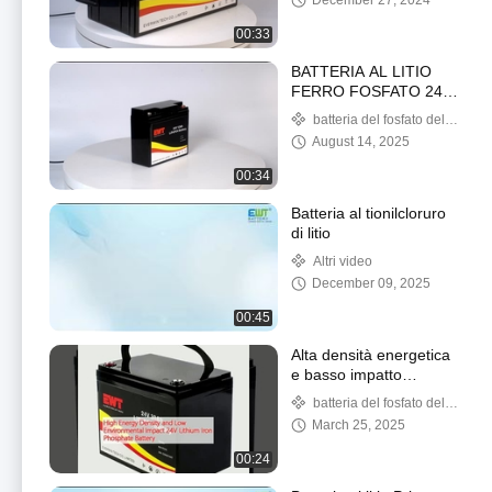
December 27, 2024
00:33
BATTERIA AL LITIO
FERRO FOSFATO 24V
12AH
batteria del fosfato del
ferro del litio 24v
August 14, 2025
00:34
Batteria al tionilcloruro
di litio
Altri video
December 09, 2025
00:45
Alta densità energetica
e basso impatto
ambientale 24V batteria
batteria del fosfato del
al litio ferro fosfato
ferro del litio 24v
March 25, 2025
00:24