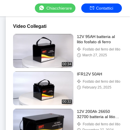
Chiacchierare
Contattici
Video Collegati
12V 95AH batteria al
litio fosfato di ferro
Fosfato del ferro del litio
March 27, 2025
00:34
IFR12V 50AH
Fosfato del ferro del litio
February 25, 2025
00:32
12V 200Ah 26650
32700 batteria al litio
ferro fosfato batterie di
Fosfato del ferro del litio
stoccaggio dell'energia