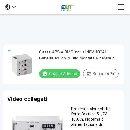
Cassa ABS e BMS inclusi 48V 100AH
Cassa
Batteria ad ioni di litio montata a parete per
ABS
lo stoccaggio dell'energia
e
Chatta Adesso
Scopri Di Più
BMS
inclusi
48V
Video collegati
100AH
Batteria solare al litio
Batteria
ferro fosfato 51,2V
ad
100Ah, sistema di
alimentazione di
ioni
emergenza a grande