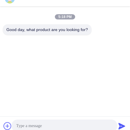
5:18 PM
빠른 연락
Good day, what product are you looking for?
주소
A1008 후앙지 센터, 유니시티 롱후아,?? 진, 중국
전화
86-137-1456-5423
이메일
michael@ewtbattery.com
개인정보 보호 정책
|
사이트맵
| 중국 좋은 품질 리튬염화치오닐전
지 공급자. 저작권 2024-2026 Dongguan Everwin Tech Co.,
Limited 모든 권리는 보호됩니다.