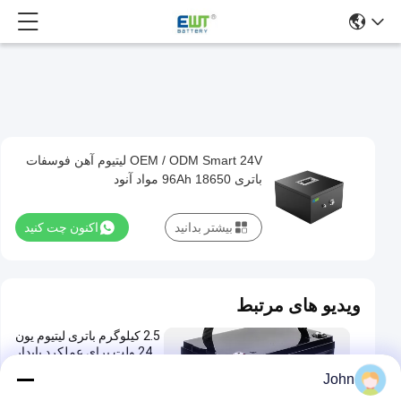
OEM / ODM Smart 24V لیتیوم آهن فوسفات
OEM
باتری 96Ah 18650 مواد آنود
/
ODM
بیشتر بدانید
اکنون چت کنید
Smart
24V
لیتیوم
ویدیو های مرتبط
آهن
2.5 کیلوگرم باتری لیتیوم یون
فوسفات
24 ولت برای عملکرد پایدار
باتری
در کاربردهای صنعتی چگالی
John
انرژی بالا
96Ah