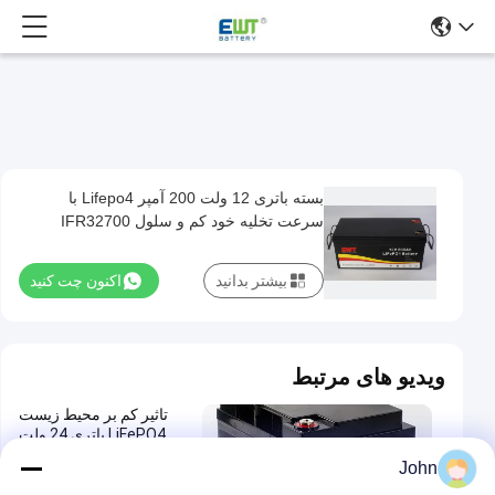
بسته باتری 12 ولت 200 آمپر Lifepo4 با
بسته
سرعت تخلیه خود کم و سلول IFR32700
باتری
12
بیشتر بدانید
اکنون چت کنید
ولت
200
آمپر
ویدیو های مرتبط
Lifepo4
تاثیر کم بر محیط زیست
با
LiFePO4 باتری 24 ولت
سرعت
720Wh انرژی برای نیازهای
John
انرژی پایدار
تخلیه