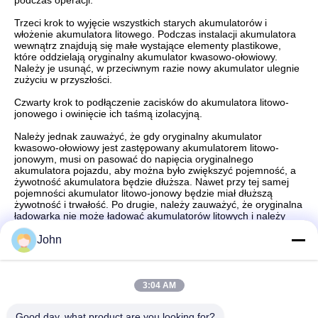
podczas operacji.
Trzeci krok to wyjęcie wszystkich starych akumulatorów i
włożenie akumulatora litowego. Podczas instalacji akumulatora
wewnątrz znajdują się małe wystające elementy plastikowe,
które oddzielają oryginalny akumulator kwasowo-ołowiowy.
Należy je usunąć, w przeciwnym razie nowy akumulator ulegnie
zużyciu w przyszłości.
Czwarty krok to podłączenie zacisków do akumulatora litowo-
jonowego i owinięcie ich taśmą izolacyjną.
Należy jednak zauważyć, że gdy oryginalny akumulator
kwasowo-ołowiowy jest zastępowany akumulatorem litowo-
jonowym, musi on pasować do napięcia oryginalnego
akumulatora pojazdu, aby można było zwiększyć pojemność, a
żywotność akumulatora będzie dłuższa. Nawet przy tej samej
pojemności akumulator litowo-jonowy będzie miał dłuższą
żywotność i trwałość. Po drugie, należy zauważyć, że oryginalna
ładowarka nie może ładować akumulatorów litowych i należy
zakupić oddzielną lub niestandardową ładowarkę.
John
3:04 AM
Szybki kontakt
Good day, what product are you looking for?