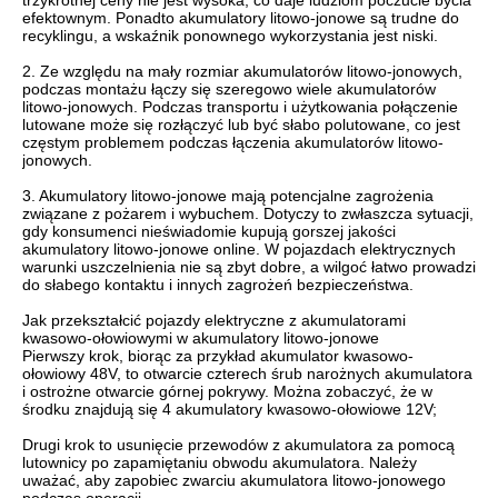
trzykrotnej ceny nie jest wysoka, co daje ludziom poczucie bycia
efektownym. Ponadto akumulatory litowo-jonowe są trudne do
recyklingu, a wskaźnik ponownego wykorzystania jest niski.
2. Ze względu na mały rozmiar akumulatorów litowo-jonowych,
podczas montażu łączy się szeregowo wiele akumulatorów
litowo-jonowych. Podczas transportu i użytkowania połączenie
lutowane może się rozłączyć lub być słabo polutowane, co jest
częstym problemem podczas łączenia akumulatorów litowo-
jonowych.
3. Akumulatory litowo-jonowe mają potencjalne zagrożenia
związane z pożarem i wybuchem. Dotyczy to zwłaszcza sytuacji,
gdy konsumenci nieświadomie kupują gorszej jakości
akumulatory litowo-jonowe online. W pojazdach elektrycznych
warunki uszczelnienia nie są zbyt dobre, a wilgoć łatwo prowadzi
do słabego kontaktu i innych zagrożeń bezpieczeństwa.
Jak przekształcić pojazdy elektryczne z akumulatorami
kwasowo-ołowiowymi w akumulatory litowo-jonowe
Pierwszy krok, biorąc za przykład akumulator kwasowo-
ołowiowy 48V, to otwarcie czterech śrub narożnych akumulatora
i ostrożne otwarcie górnej pokrywy. Można zobaczyć, że w
środku znajdują się 4 akumulatory kwasowo-ołowiowe 12V;
Drugi krok to usunięcie przewodów z akumulatora za pomocą
lutownicy po zapamiętaniu obwodu akumulatora. Należy
uważać, aby zapobiec zwarciu akumulatora litowo-jonowego