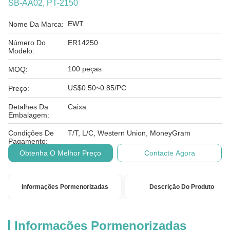
SB-AA02, PT-2150
EWT
Nome Da Marca:
Número Do
ER14250
Modelo:
100 peças
MOQ:
US$0.50~0.85/PC
Preço:
Detalhes Da
Caixa
Embalagem:
Condições De
T/T, L/C, Western Union, MoneyGram
Pagamento:
Obtenha O Melhor Preço
Contacte Agora
Informações Pormenorizadas
Descrição Do Produto
Informações Pormenorizadas