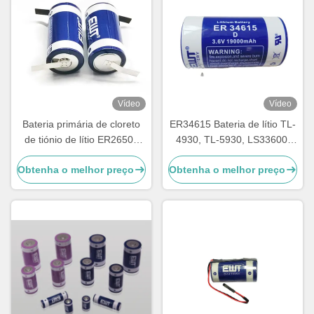
Vídeo
Vídeo
Bateria primária de cloreto
ER34615 Bateria de lítio TL-
de tiónio de lítio ER26500
4930, TL-5930, LS33600,
3.6V 8500mAh Bateria de
LS33600C, XL-200F, XL-
Obtenha o melhor preço
Obtenha o melhor preço
lítio LSH14
205F, SB-D01, SB-D02, PT-
2300