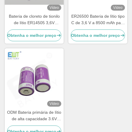
Vídeo
Vídeo
Bateria de cloreto de tionilo
ER26500 Bateria de lítio tipo
de lítio ER14505 3,6V
C de 3,6 V a 8500 mAh para
4800mAh
dispositivos IoT e medidores
Obtenha o melhor preço
Obtenha o melhor preço
industriais
Vídeo
ODM Bateria primária de lítio
de alta capacidade 3.6V
14500mAh ER34615M
Obtenha o melhor preço