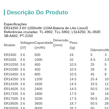
Descrição Do Produto
Especificações
ER14250 3.6V 1200mAh 1/2AA Bateria de Lítio Lisocl2
Referências cruzadas: TL-4902, TLL-5902, LS14250, XL-050F,
SB-AA02, PT-2150
Dimensão
Voltagem
Capacidade
Peso
Modelo
((mm)
((V)
((mAh)
((g)
Diâmetro
Al
ER2450
3.6
500
24
5
3
ER3265
3.6
1000
32
6.5
3.
ER10250
3.6
400
10.5
25
5
ER10280
3.6
450
10.5
28
6
ER10450
3.6
800
10.5
45
8
ER14250
3.6
1200
14.5
25.4
10
ER14335
3.6
1600
14.5
33.5
12
ER14505
3.6
2400
14.5
50.5
19
ER17335
3.6
1800
17.5
34
18
ER17505
3.6
3200
17.5
50.5
26
ER18505
3.6
3600
18.7
50.5
28
ER26500
3.6
9000
26.2
50
52