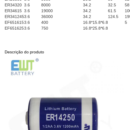
ER34320
3.6
8000
34.2
32.5
58
ER34615
3.6
19000
34.2
61.5
10
ER341245
3.6
36000
34.2
124.5
19
EF651615
3.6
400
16.8*15.8*6.8
5
EF651625
3.6
750
16.8*25.8*6.8
Descrição do produto