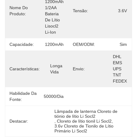
1200mAh 
Nome Do
1/2AA 
Tensão:
3.6V
Produto:
Bateria 
De Lítio 
Lisocl2 
Li-Ion
Capacidade:
1200mAh
OEM/ODM:
Sim
DHL 
EMS 
Longa 
Características:
Envio:
UPS 
Vida
TNT 
FEDEX
Habilidade Da
50000/dia
Fonte:
Lâmpada de lanterna Cloreto de 
tiónio de lítio Li Socl2
Destacar:
, 
Cloreto de lítio tionil Li Socl2
, 
3.6v Cloreto de Tionilo de Lítio 
Primário Li Socl2