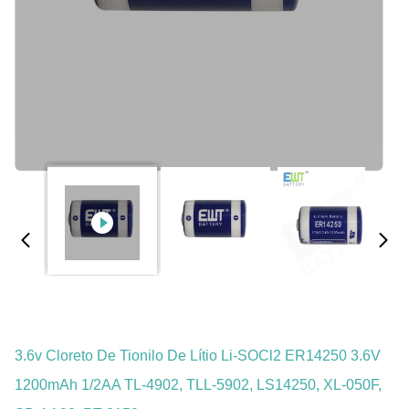
3.6v Cloreto De Tionilo De Lítio Li-SOCl2 ER14250 3.6V
1200mAh 1/2AA TL-4902, TLL-5902, LS14250, XL-050F,