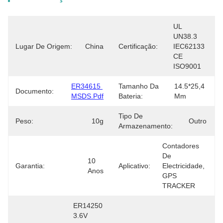
UL 
UN38.3 
Lugar De Origem:
China
Certificação:
IEC62133 
CE 
ISO9001
ER34615 
Tamanho Da
14.5*25,4 
Documento:
MSDS.pdf
Bateria:
Mm
Tipo De
Peso:
10g
Outro
Armazenamento:
Contadores 
De 
10 
Garantia:
Aplicativo:
Electricidade, 
Anos
GPS 
TRACKER
ER14250 
3.6V 