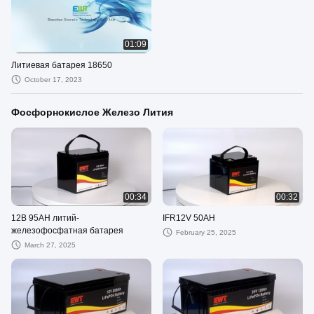
01:09
Литиевая батарея 18650
October 17, 2023
Фосфорнокислое Железо Лития
00:34
00:32
12В 95AH литий-
IFR12V 50AH
железофосфатная батарея
February 25, 2025
March 27, 2025