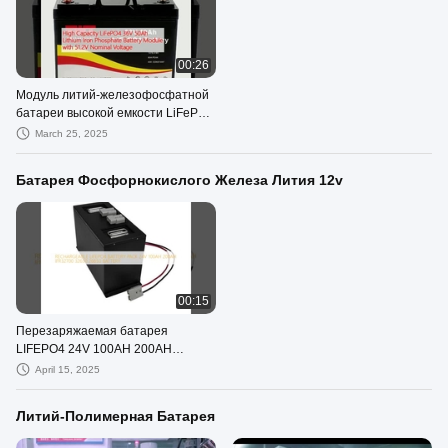
00:26
Модуль литий-железофосфатной
батареи высокой емкости LiFePO4
36V 50Ah с номинальным
March 25, 2025
напряжением 51.2V
Батарея Фосфорнокислого Железа Лития 12v
00:15
Перезаряжаемая батарея
LIFEPO4 24V 100AH 200AH
IFR32700 32650 26650
April 15, 2025
Литий-Полимерная Батарея