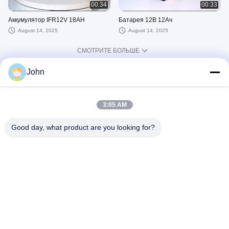
00:34
00:33
Аккумулятор IFR12V 18AH
Батарея 12В 12Ач
August 14, 2025
August 14, 2025
СМОТРИТЕ БОЛЬШЕ
John
Другие Видео
3:05 AM
Good day, what product are you looking for?
00:45
02:43
Литий тионилхлоридная батарея
Презентация компании EVERWIN
TECH CO., LIMITED
December 09, 2025
November 25, 2025