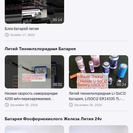
00:14
Блок батарей лития
October 17, 2023
Литий Тионилхлоридная Батарея
00:31
00:24
Низкая скорость саморазрядки
Литий тионилхлоридная Li-SoCl2
4200 мАч перезаряжаемая
батарея, LiSOCl2 ER14335 TL-
батарея для надежной и
4955, TL-5955, XL-055F
December 30, 2024
December 28, 2024
долговечной работы
Батарея Фосфорнокислого Железа Лития 24v