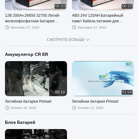
00:33
00:33
12В 200Ач 26650 32700 Литий-
ABS 24V 120AH Батарейный
железофосфатная батарея
пакет Кабель питания для
Энергохранилище Батарея
наружного светодиодного экрана
December 27, 2024
December 27, 2024
СМОТРИТЕ БОЛЬШЕ
Аккумулятор CR ER
00:10
01:04
Литийная батарея Primart
Литийная батарея Primart
October 18, 2023
October 17, 2023
Блок Батарей