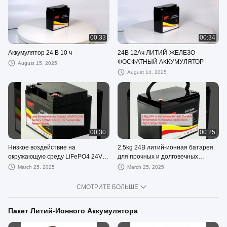
00:33
00:34
Аккумулятор 24 В 10 ч
24В 12Ач ЛИТИЙ-ЖЕЛЕЗО-
ФОСФАТНЫЙ АККУМУЛЯТОР
August 15, 2025
August 14, 2025
00:30
00:25
Низкое воздействие на
2.5kg 24В литий-ионная батарея
окружающую среду LiFePO4 24V
для прочных и долговечных
батарея 720Wh Энергия для
характеристик в промышленном
March 25, 2025
March 25, 2025
устойчивых потребностей в
применении
электроэнергии
СМОТРИТЕ БОЛЬШЕ
Пакет Литий-Ионного Аккумулятора