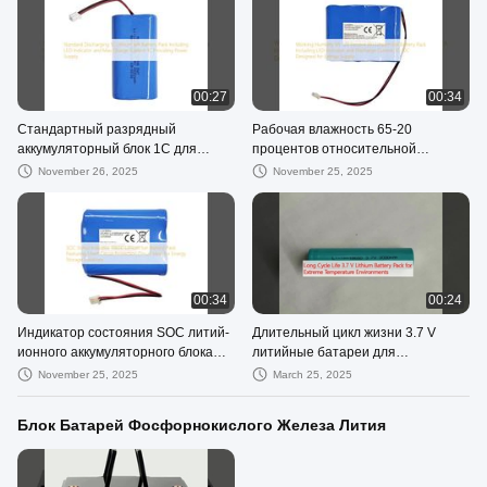
00:27
00:34
Стандартный разрядный
Рабочая влажность 65-20
аккумуляторный блок 1C для
процентов относительной
литий-ионных батарей, включая
влажности. Литий-ионный
November 26, 2025
November 25, 2025
светодиодный индикатор и
аккумуляторный блок, включая
максимальный ток заряда 1C,
светодиодный индикатор и ток
обеспечивающий питание
разряда 1C-10C,
предназначенный для
энергоснабжения.
00:34
00:24
Индикатор состояния SOC литий-
Длительный цикл жизни 3.7 V
ионного аккумуляторного блока
литийные батареи для
18650 с защитой от короткого
экстремальных температурных
November 25, 2025
March 25, 2025
замыкания, идеально подходящий
условий
для решений хранения энергии
Блок Батарей Фосфорнокислого Железа Лития