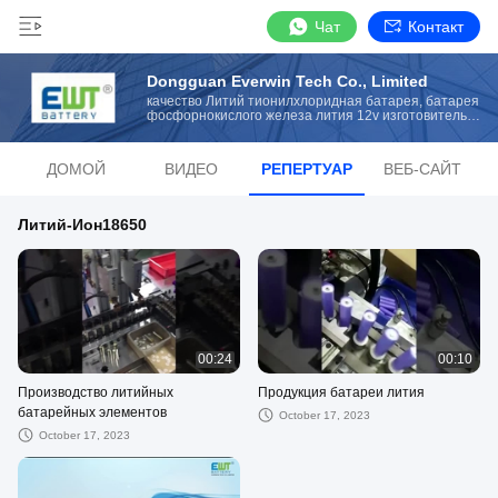
Чат
Контакт
Dongguan Everwin Tech Co., Limited
качество Литий тионилхлоридная батарея, батарея
фосфорнокислого железа лития 12v изготовитель
от Китая
ДОМОЙ
ВИДЕО
РЕПЕРТУАР
ВЕБ-САЙТ
Литий-Ион18650
00:24
00:10
Производство литийных
Продукция батареи лития
батарейных элементов
October 17, 2023
October 17, 2023