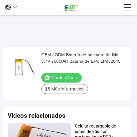
OEM / ODM Batería de polímero de litio
OEM
3.7V 750MAH Batería de LiPo LP852045
/
ODM
Chatea Ahora
Batería
Más Información
de
polímero
de
Videos relacionados
litio
3.7V
Celular recargable de
iones de litio con
750MAH