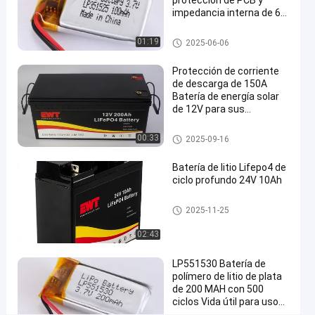
protección de PCB y
Batería
impedancia interna de 60
mΩ -20°C a 60°C
de
Batería de poliéster de litio
01:19
2025-06-06
LiPo
LP852045
Protección de corriente
de descarga de 150A
Chatea
Batería de energía solar
Batería de
2025-
111 Las
de 12V para sus
Ahora
poliéster
06-06
opiniones
requisitos
de litio
Compartir
personalizados
batería del fosfato del hierro d
00:33
2025-09-16
el litio 12v
#
Batería de litio Lifepo4 de
Batería
ciclo profundo 24V 10Ah
de
poliéster
batería del fosfato del hierro d
2025-11-25
el litio 24v
de litio
#
02:43
Batería
LP551530 Batería de
del
polímero de litio de plata
polímero
de 200 MAH con 500
de la ión
ciclos Vida útil para uso
industrial y comercial