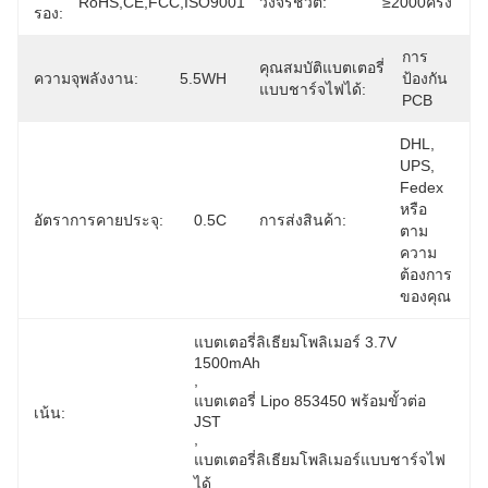
RoHS,CE,FCC,ISO9001
วงจรชีวิต:
≥2000ครั้ง
รอง:
การ
คุณสมบัติแบตเตอรี่
ความจุพลังงาน:
5.5WH
ป้องกัน 
แบบชาร์จไฟได้:
PCB
DHL, 
UPS, 
Fedex 
หรือ
อัตราการคายประจุ:
0.5C
การส่งสินค้า:
ตาม
ความ
ต้องการ
ของคุณ
แบตเตอรี่ลิเธียมโพลิเมอร์ 3.7V 
1500mAh
, 
แบตเตอรี่ Lipo 853450 พร้อมขั้วต่อ 
เน้น:
JST
, 
แบตเตอรี่ลิเธียมโพลิเมอร์แบบชาร์จไฟ
ได้