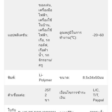
ของเล่น, 
เครื่องมือ
ไฟฟ้า, 
เครื่องใช้
ในบ้าน, 
เครื่องใช้
อุณหภูมิในการ
แอปพลิเคชัน:
ไฟฟ้า, 
-20~60
ทำงาน(℃):
เรือ, รถ
กอล์ฟ, 
เรือดำ
น้ำ, รถ
จักรยาน/
สกู
Li-
พิมพ์:
ขนาด:
8.5x34x50มม
Polymer
JST 
L/c, 
เงื่อนไขการชำระ
ตัวเชื่อมต่อ:
2 
T/t, 
เงิน:
ขา
Paypal
ใบรับ