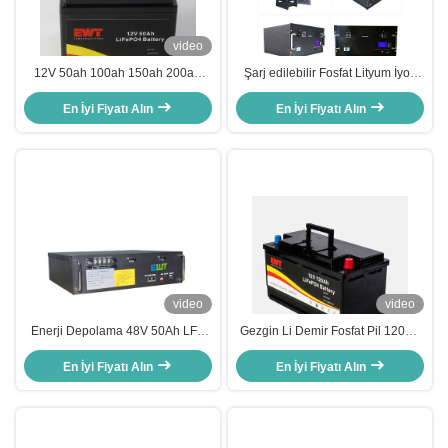
video
12V 50ah 100ah 150ah 200ah
Şarj edilebilir Fosfat Lityum İyon
300ah Derin Döngü Lityum İyon
Pil 48V 100Ah Enerji Depolaması
Pil Paketi Güneş LiFePO4 Pil
En İyi Fiyatı Alın
En İyi Fiyatı Alın
Lifepo4 Pil
Toptan Çin Fabrikası
video
video
Enerji Depolama 48V 50Ah LFP
Gezgin Li Demir Fosfat Pil 120Ah
Lityum İyon Pil Fosfat Özel
12.8V Lityum İyon LiFePO4 Pil
En İyi Fiyatı Alın
En İyi Fiyatı Alın