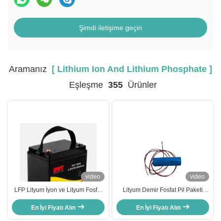
Şimdi iletişime geçin
Aramanız
[ Lithium Ion And Lithium Phosphate ]
Eşleşme
355
Ürünler
video
video
LFP Lityum İyon ve Lityum Fosfat
Lityum Demir Fosfat Pil Paketi
Paketi 24V 18Ah Lityum Demir Pil
ICR14430 3.7V 600MAH
En İyi Fiyatı Alın
14.6V±0.2V Şarj Gerilimi Lityum
En İyi Fiyatı Alın
İyon Pil Paketi