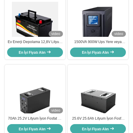
video
video
Ev Enerji Depolama 12,8V Lityum
1500VA 900W Ups Yere veya
Demir Fosfat Pil 12V 120Ah
duvara monte edilmiş kurulum ve
Lityum iyon LFP BMS ile Pil Paketi
En İyi Fiyatı Alın
performans için şarj edilebilir
En İyi Fiyatı Alın
enerji depolama lityum pil
video
70Ah 25.2V Lityum İyon Fosfat Pil
25.6V 25.6Ah Lityum İyon Fosfat
Değiştirme Uzun Döngü Hayatı
Pil Paketi 48V 20Ah Lityum İyon
En İyi Fiyatı Alın
En İyi Fiyatı Alın
Pil