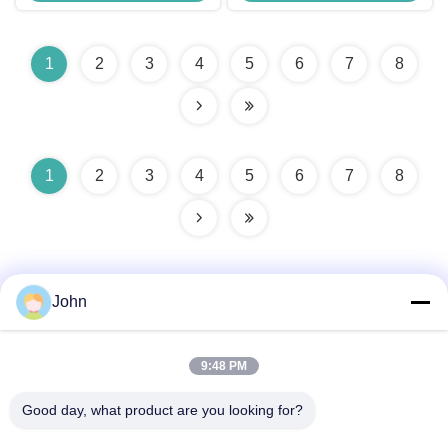
1
2
3
4
5
6
7
8
1
2
3
4
5
6
7
8
John
9:48 PM
Hızlı iletişim
Good day, what product are you looking for?
Adres