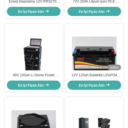
Enerji Depolama 12V IFR32700
72V 20Ah Lityum İyon Pil E-
Lityum İyon LFP Pil Paketi 12.8V
Bisiklet ve E-Scooter için LFP Anot
80Ah Lityum Demir Fosfat Pil Açık
En İyi Fiyatı Alın
Malzemesi Deşarj Sıcaklığı -20°C
En İyi Fiyatı Alın
Hava Kampı
ila 60°C
video
48V 100ah Li Demir Fosfat
12V 120ah Elektrikli LiFePO4
Bataryası 5U Lityum İyon Demir
Lityum İyon Pil Elektrikli Çatal için
En İyi Fiyatı Alın
Fosfat
En İyi Fiyatı Alın