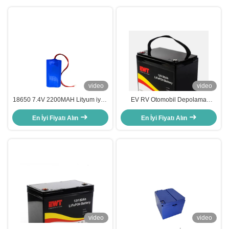
video
video
18650 7.4V 2200MAH Lityum iyon
EV RV Otomobil Depolama
Pil Paketi (BMS/PCM ile)
Yeniden şarj edilebilir 12V Lityum
En İyi Fiyatı Alın
iyon LFP LiFePO4 Pil 12.8V 95Ah
En İyi Fiyatı Alın
Lityum Demir Fosfat Pil
video
video