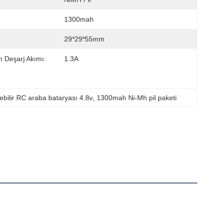
1300mah
29*29*55mm
 Deşarj Akımı:
1.3A
lebilir RC araba bataryası 4.8v
, 
1300mah Ni-Mh pil paketi