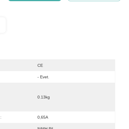
CE
- Evet.
0.13kg
:
0,65A
NiMH Pil