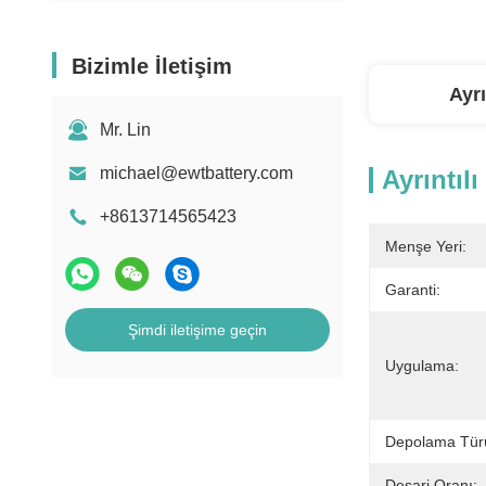
Bizimle İletişim
Ayrı
Mr. Lin
michael@ewtbattery.com
Ayrıntılı
+8613714565423
Menşe Yeri:
Garanti:
Şimdi iletişime geçin
Uygulama:
Depolama Tür
Deşarj Oranı: