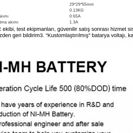
29*29*55mm
0.13KG
Akımı
0.65A
tma akımı
1.3A
C ekibi, test ekipmanları, güvenilir satış sonrası hizmet s
zden geri bildirim3. "Kustomlaştırılmış" batarya voltajı, 