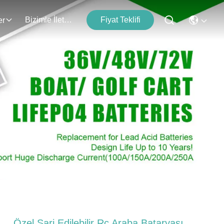
Bizimle İletişim
Fiyat Teklifi
er
Özel Şarj Edilebilir Rc Araba Bataryası