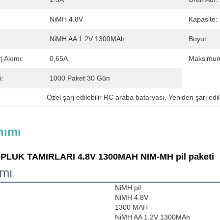
NiMH 4.8V
Kapasite:
NiMH AA 1.2V 1300MAh
Boyut:
 Akımı:
0,65A
Maksimum
i:
1000 Paket 30 Gün
Özel şarj edilebilir RC araba bataryası
, 
Yeniden şarj edi
nımı
PLUK TAMIRLARI 4.8V 1300MAH NIM-MH pil paketi
ımı
NiMH pil
NiMH 4.8V
1300 MAH
NiMH AA 1.2V 1300MAh