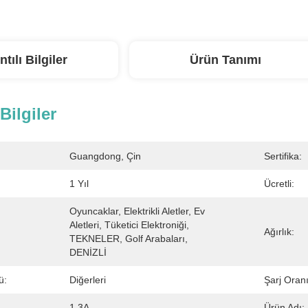
ntılı Bilgiler
Ürün Tanımı
 Bilgiler
Guangdong, Çin
Sertifika:
1 Yıl
Ücretli:
Oyuncaklar, Elektrikli Aletler, Ev 
Aletleri, Tüketici Elektroniği, 
Ağırlık:
TEKNELER, Golf Arabaları, 
DENİZLİ
ü:
Diğerleri
Şarj Oranı
1.3A
Ürün Adı: