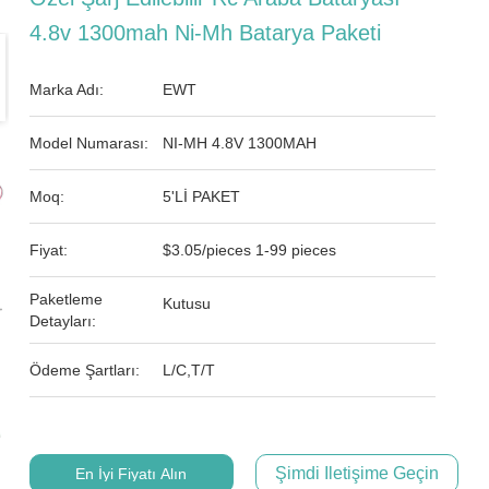
4.8v 1300mah Ni-Mh Batarya Paketi
Marka Adı:
EWT
Model Numarası:
NI-MH 4.8V 1300MAH
Moq:
5'Lİ PAKET
Fiyat:
$3.05/pieces 1-99 pieces
Paketleme
Kutusu
Detayları:
Ödeme Şartları:
L/C,T/T
Şimdi Iletişime Geçin
En İyi Fiyatı Alın