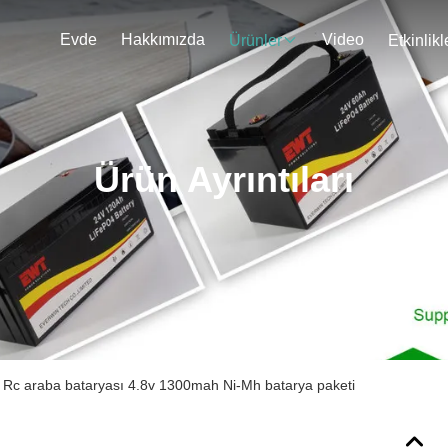
Evde
Hakkımızda
Video
Ürünler
Etkinlikl
Ürün Ayrıntıları
lir Rc araba bataryası 4.8v 1300mah Ni-Mh batarya paketi