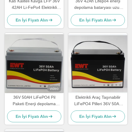
Katı Kaliteli Kavga LFP 36V
36V 42Ah Lifepo4 enerji
42AH Li-FePo4 Elektrikli
depolama bataryası uzun
Tekne Ekipmanı için Pil
döngü ömrü ile kurşun asit
En İyi Fiyatı Alın
En İyi Fiyatı Alın
Paketi Tedarikçisi
değiştirme için
video
36V 50AH LiFePO4 Pil
Elektrikli Araç Taşınabilir
Paketi Enerji depolama
LiFePO4 Pilleri 36V 50Ah
sistemleri için mobil eğlence
Enerji Depolama Pilleri
En İyi Fiyatı Alın
En İyi Fiyatı Alın
aracı güç kaynağı