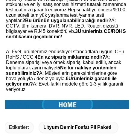
stokunu ve en iyi satış sonrası hizmeti tutarak zamanında 
teslimatınızı garanti ediyoruz.Hepsi nakliye öncesi %100 
uzun süreli tam yük yaşlanma testi/yanma testi 
yaptılar.
2Bu ürünün uygulanabilir aralığı nedir?
A: 
CCTV, tüm kamera, DVR, NVR, LED, Router, dizüstü 
bilgisayar ve RJ45 konektörü vb.
3Ürünleriniz CE/ROHS 
sertifikasını geçebilir mi?
A: Evet, ürünlerimiz endüstriyel standartlara uygun: CE / 
RoHS / CCC
4En az sipariş miktarınız nedir?
A: 
Deneme siparişi veya örnek siparişi kabul edilir, ancak 
toplu olarak aynı maliyet
5Ne tür nakliye yöntemleri 
sunabilirsiniz?
A: Müşterilerin gereksinimlerine göre 
hava yoluyla / deniz yoluyla.
6Ürünleriniz garanti ile 
geliyor mu?
A: Evet, farklı modele göre 1-3 yıllık garanti 
veriyoruz.
Etiketler:
Lityum Demir Fosfat Pil Paketi