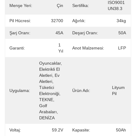
ISO9001 
Menşe Yeri:
Çin
Sertifika:
UN38.3
Pil Hücresi:
32700
Ağırlık:
34kg
Şarj Oranı:
45A
Deşarj Oranı:
50A
1 
Garanti:
Anot Malzemesi:
LFP
Yıl
Oyuncaklar, 
Elektrikli El 
Aletleri, Ev 
Aletleri, 
Tüketici 
Lityum 
Uygulama:
Ürün Adı:
Elektroniği, 
Pil
TEKNE, 
Golf 
Arabaları, 
DENİZA
Voltaj:
59.2V
Kapasite:
50Ah