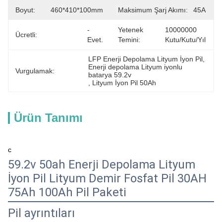
Boyut:
460*410*100mm
Maksimum Şarj Akımı:
45A
- 
Yetenek
10000000 
Ücretli:
Evet.
Temini:
Kutu/Kutu/Yıl
LFP Enerji Depolama Lityum İyon Pil
, 
Enerji depolama Lityum iyonlu 
Vurgulamak:
batarya 59.2v
, 
Lityum İyon Pil 50Ah
Ürün Tanımı
c
59.2v 50ah Enerji Depolama Lityum
İyon Pil Lityum Demir Fosfat Pil 30AH
75Ah 100Ah Pil Paketi
Pil ayrıntıları