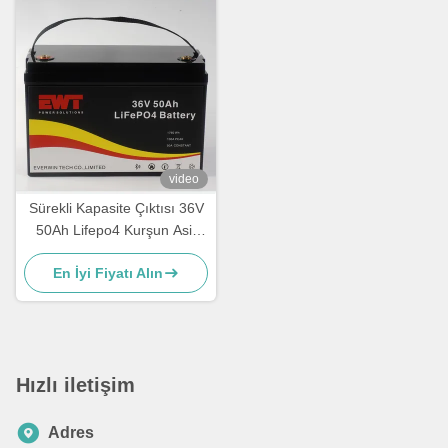
video
Sürekli Kapasite Çıktısı 36V
50Ah Lifepo4 Kurşun Asit
Enerji Depolama Pil
En İyi Fiyatı Alın
Hızlı iletişim
Adres