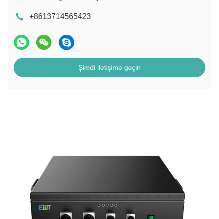
+8613714565423
Şimdi iletişime geçin