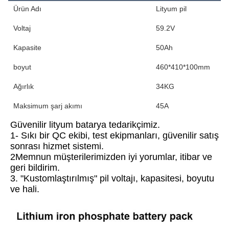
Ürün Adı
Lityum pil
Voltaj
59.2V
Kapasite
50Ah
boyut
460*410*100mm
Ağırlık
34KG
Maksimum şarj akımı
45A
Güvenilir lityum batarya tedarikçimiz.
1- Sıkı bir QC ekibi, test ekipmanları, güvenilir satış 
sonrası hizmet sistemi.
2Memnun müşterilerimizden iyi yorumlar, itibar ve 
geri bildirim.
3. "Kustomlaştırılmış" pil voltajı, kapasitesi, boyutu 
ve hali.