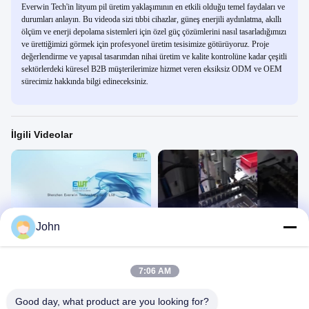
Everwin Tech'in lityum pil üretim yaklaşımının en etkili olduğu temel faydaları ve
durumları anlayın. Bu videoda sizi tıbbi cihazlar, güneş enerjili aydınlatma, akıllı
ölçüm ve enerji depolama sistemleri için özel güç çözümlerini nasıl tasarladığımızı
ve ürettiğimizi görmek için profesyonel üretim tesisimize götürüyoruz. Proje
değerlendirme ve yapısal tasarımdan nihai üretim ve kalite kontrolüne kadar çeşitli
sektörlerdeki küresel B2B müşterilerimize hizmet veren eksiksiz ODM ve OEM
sürecimiz hakkında bilgi edineceksiniz.
İlgili Videolar
01:09
00:24
John
Lityum 18650 pil
Lityum pil hücreleri üretimi
Li-Iyon18650
Li-Iyon18650
October 17, 2023
October 17, 2023
7:06 AM
Good day, what product are you looking for?