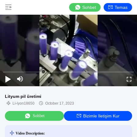
Sohbet
Temas
Lityum pil üretimi
Li-iyon18650
October 17, 2023
Sohbet
Bizimle Iletişim Kur
Video Description: