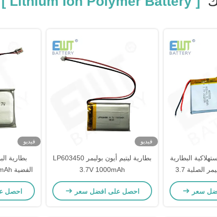
ك
[ Lithium Ion Polymer Battery ]
ا
فيديو
فيديو
ستهلاكية البطارية
بطارية ليتيم أيون بوليمر LP603450
بطارية البو
الليثيوم أيون البوليمر الصلبة 3.7
3.7V 1000mAh
الفضي
فولت 400mAh بطارية ليبو 403035
لأداء 
ضل سعر
احصل على افضل سعر
احصل ع
P عالية درجة الحرارة لي