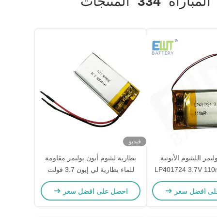
لمباراة
334
المنتجات
فيديو
ليمر الليثيوم الأيونية
بطارية ليثيوم أيون بوليمر مقاومة
ة LP401724 3.7V 110mAh
للماء بطارية لي إيون 3.7 فولت
موثوق به ومتفوق
350mah قابلة لإعادة الشحن
لى افضل سعر
احصل على افضل سعر