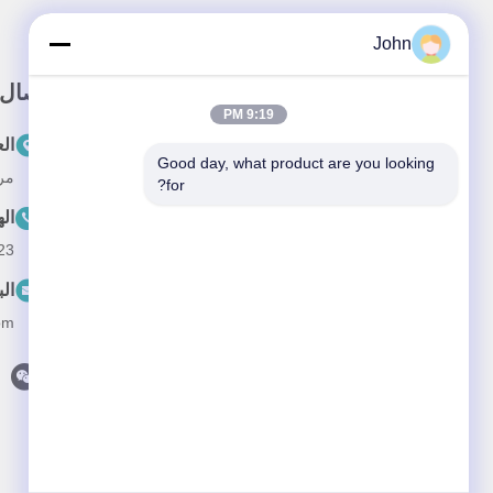
John
رابط سريع
اتصال
9:19 PM
المنزل
ال
Good day, what product are you looking 
مركز هوان
معلومات عنا
for?
ال
المنتجات
23
فيديو
الب
أخبار
om
القضايا
اتصل بنا