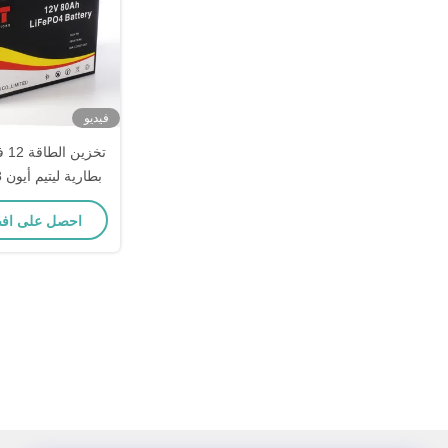
فيديو
80Ah بطاري
احصل على اف
الفوسفاتية للتخييم