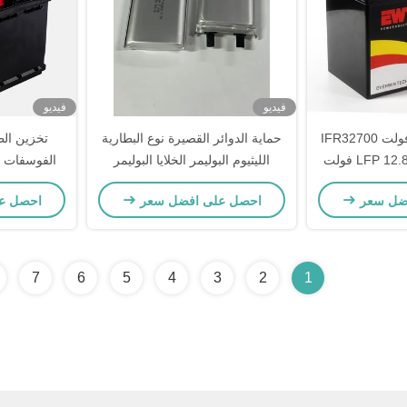
فيديو
فيديو
تخزين الطاقة 12 فولت IFR32700
حماية الدوائر القصيرة نوع البطارية
تخزين الط
بطارية ليتيم أيون LFP 12.8 فولت
الليثيوم البوليمر الخلايا البوليمر
ة ليتيم الحديد
ليثيوم أيون للحصول على أداء ثابت
ضل سعر
احصل على افضل سعر
احصل ع
 في الهواء الطلق
ليثيوم أيون FP
7
6
5
4
3
2
1