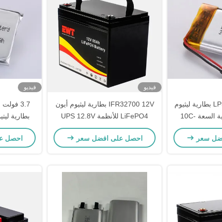
فيديو
فيديو
LP522025 200MAH بطارية ليثيوم
IFR32700 12V بطارية ليثيوم أيون
7
أيون البوليمر عالية السعة -10C
LiFePO4 للأنظمة UPS 12.8V
بطارية ليتي
6 مع PCM لتطبيقات العمل
85Ah بطارية ليثيوم الحديد
ضل سعر
احصل على افضل سعر
احصل ع
الطلب
الفوسفات