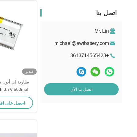
اتصل بنا
Mr. Lin
michael@ewtbattery.com
+8613714565423
فيديو
بطارية لي أيون 
اتصل بنا الآن
قابلة لإعا
احصل على اف