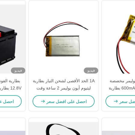
فيديو
فيديو
بوليمر مخصصة
1A الحد الأقصى لشحن التيار بطارية
600mAh 3.7V 500mah بطارية
ليثيوم أيون بوليمر 2 ساعة وقت
12.8V بطارية ليثيوم أيون LiFePO4
دة الشحن
الشحن لتزويد الطاقة الطارئة
ضل سعر
احصل على افضل سعر
احصل ع