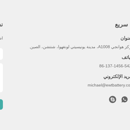
 سريع
نش
عنوان
اش
جي A1008، مدينة يونيسيتي لونغهوا، شنتشن، الصين.
هاتف
86-137-1456-54
ريد الإلكتروني
michael@ewtbattery.c