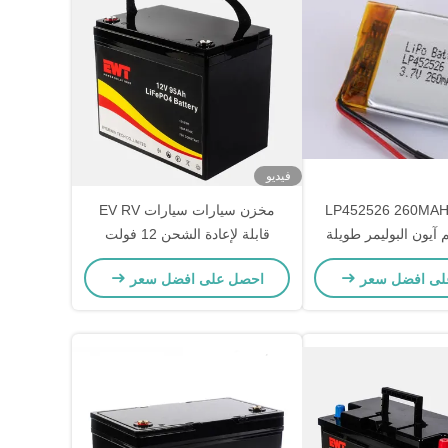
فيديو
3. فولت LP452526 260MAH
مخزن سيارات سيارات EV RV
م آيون البوليمر طويلة
قابلة لإعادة الشحن 12 فولت
الأمد كثافة الطاقة 150-200 Wh /
بطارية ليثيوم أيون LFP LiFePO4
لى افضل سعر
احصل على افضل سعر
kg درجة حرارة التفريغ -20 °C إلى
بطارية 12.8 فولت 95Ah بطارية
60 °C
ليثيوم فوسفات الحديد