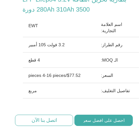
280Ah 310Ah 3500 دورة
اسم العلامة
EWT
التجارية:
رقم الطراز:
3.2 فولت 105 أمبير
الـ MOQ:
4 قطع
السعر:
$77.52/pieces 4-16 pieces
تفاصيل التغليف:
مربع
اتصل بنا الآن
احصل على افضل سعر