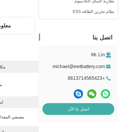
بطارية النيكل الكادميوم
نظام تخزين الطاقة ESS
معلو
اتصل بنا
Mr. Lin
michael@ewtbattery.com
مكان
+8613714565423
ما
اس
اتصل بنا الآن
مصنعي المعدات 
وقت