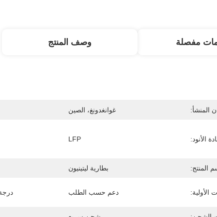
مات مفصلة
وصف المنتج
 المنشأ:
غوانغدونغ، الصين
دة الأنود:
LFP
م المنتج:
بطارية ليتينيون
الأولية:
دعم حسب الطلب
درجة 
 الشحن:
شحن سريع