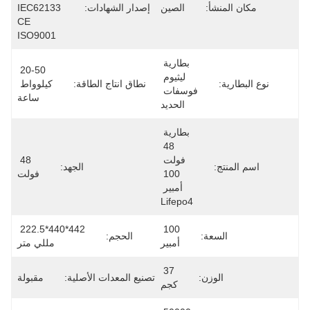
مكان المنشأ:
الصين
إصدار الشهادات:
IEC62133 
CE 
ISO9001
بطارية 
20-50 
ليثيوم 
نوع البطارية:
نطاق انتاج الطاقة:
كيلوواط 
فوسفات 
ساعة
الحديد
بطارية 
48 
فولت 
48 
اسم المنتج:
الجهد:
100 
فولت
أمبير 
Lifepo4
442*440*222.5 
100 
السعة:
الحجم:
أمبير
مللي متر
37 
الوزن:
تصنيع المعدات الأصلية:
مقبولة
كجم