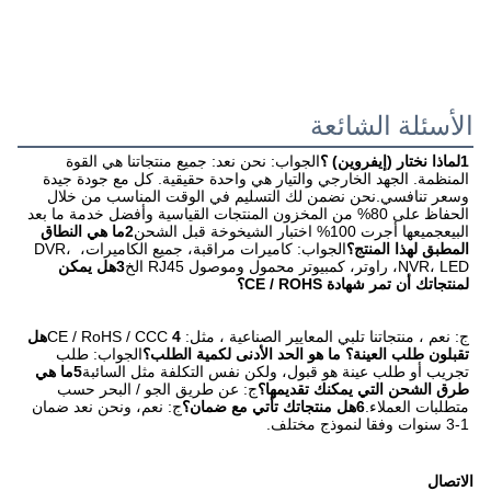
الأسئلة الشائعة
1لماذا نختار (إيفروين) ؟
الجواب: نحن نعد: جميع منتجاتنا هي القوة 
المنظمة. الجهد الخارجي والتيار هي واحدة حقيقية. كل مع جودة جيدة 
وسعر تنافسي.نحن نضمن لك التسليم في الوقت المناسب من خلال 
الحفاظ على 80% من المخزون المنتجات القياسية وأفضل خدمة ما بعد 
البيعجميعها أجرت 100% اختبار الشيخوخة قبل الشحن
2ما هي النطاق 
المطبق لهذا المنتج؟
الجواب: كاميرات مراقبة، جميع الكاميرات، DVR، 
NVR، LED، راوتر، كمبيوتر محمول وموصول RJ45 الخ
3هل يمكن 
لمنتجاتك أن تمر شهادة CE / ROHS؟
ج: نعم ، منتجاتنا تلبي المعايير الصناعية ، مثل: CE / RoHS / CCC
4هل 
تقبلون طلب العينة؟ ما هو الحد الأدنى لكمية الطلب؟
الجواب: طلب 
تجريب أو طلب عينة هو قبول، ولكن نفس التكلفة مثل السائبة
5ما هي 
طرق الشحن التي يمكنك تقديمها؟
ج: عن طريق الجو / البحر حسب 
متطلبات العملاء.
6هل منتجاتك تأتي مع ضمان؟
ج: نعم، ونحن نعد ضمان 
1-3 سنوات وفقا لنموذج مختلف.
الاتصال