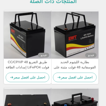
المنتجات ذات الصلة
فيديو
فيديو
بطارية الليثيوم الحديد
طريق التفريغ CC/CP/VP 48
الفوسفاتية 48 فولت مثبتة على
فولت LiFePO4 إمدادات الطاقة
الحائط الحل النهائي لتخزين
قدرات الشحن السريع لمجموعة
احصل على افضل سعر
احصل على افضل سعر
الطاقة الطويلة الأمد والمتعددة
واسعة من التطبيقات
المدى