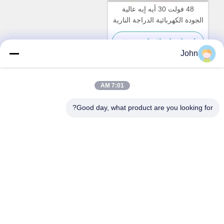
48 فولت 30 أيه إيه عالية
الجودة الكهربائية الدراجة النارية
الطاقة البطارية استبدال
احصل على افضل سعر
John
7:01 AM
اتصال سريع
Good day, what product are you looking for?
العنوان
مركز هوانجي A1008، مدينة يونيسيتي لونغهوا، شنتشن، الصين.
الهاتف
86-137-1456-5423
البريد الإلكتروني
michael@ewtbattery.com