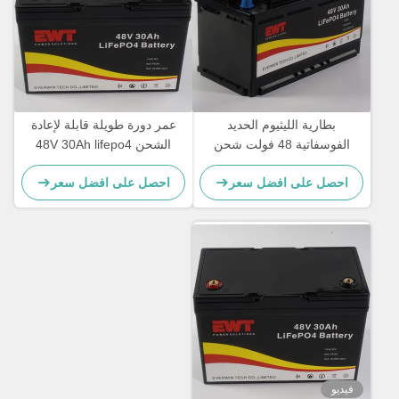
بطارية الليثيوم الحديد
عمر دورة طويلة قابلة لإعادة
الفوسفاتية 48 فولت شحن
الشحن 48V 30Ah lifepo4
سريع ومدى واسع للتطبيقات
بطارية حزمة لسكوتر E-دراجة
احصل على افضل سعر
احصل على افضل سعر
الثقيلة
نارية سيارة الغولف
فيديو