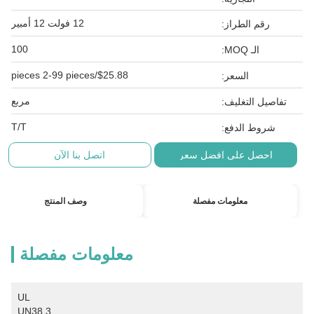
12 فولت 12 أمبير
رقم الطراز:
100
الـ MOQ:
$25.88/pieces 2-99 pieces
السعر:
مربع
تفاصيل التغليف:
T/T
شروط الدفع:
احصل على افضل سعر
اتصل بنا الآن
معلومات مفصلة
وصف المنتج
معلومات مفصلة
UL 
UN38.3 