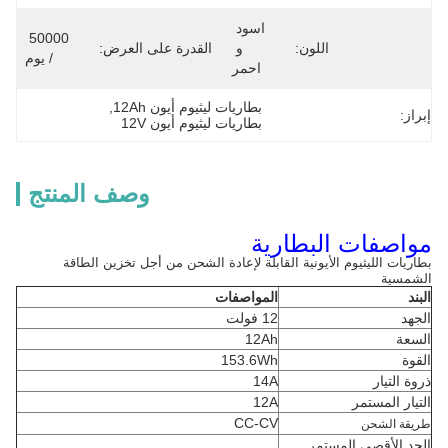
اسود 
50000 
اللون:
و 
القدرة على العرض:
/ يوم
احمر
بطاريات ليثيوم أيون 12Ah
, 
إبراز:
بطاريات ليثيوم أيون 12V
وصف المنتج
مواصفات البطارية
بطاريات الليثيوم الأيونية القابلة لإعادة الشحن من أجل تخزين الطاقة
الشمسية
البند
المواصفات
الجهد
12 فولت
السعة
12Ah
القوة
153.6Wh
ذروة التيار
14A
التيار المستمر
12A
CC-CV
طريقة الشحن
الحد الأقصى المستمر