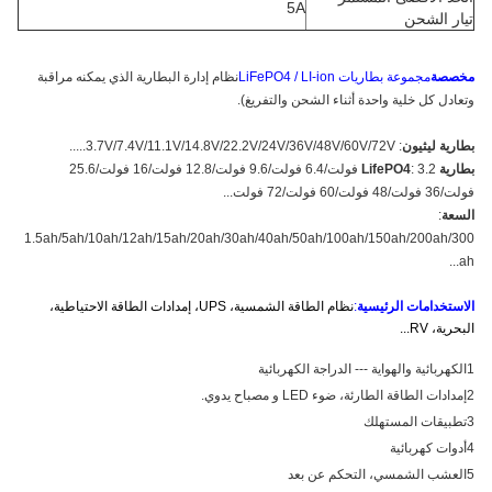
5A
تيار الشحن
مخصصة
مجموعة بطاريات LiFePO4 / LI-ion
نظام إدارة البطارية الذي يمكنه مراقبة
وتعادل كل خلية واحدة أثناء الشحن والتفريغ).
بطارية ليثيون
: 3.7V/7.4V/11.1V/14.8V/22.2V/24V/36V/48V/60V/72V.....
بطارية LifePO4
: 3.2 فولت/6.4 فولت/9.6 فولت/12.8 فولت/16 فولت/25.6
فولت/36 فولت/48 فولت/60 فولت/72 فولت...
السعة
:
1.5ah/5ah/10ah/12ah/15ah/20ah/30ah/40ah/50ah/100ah/150ah/200ah/300
ah...
الاستخدامات الرئيسية
:
نظام الطاقة الشمسية، UPS، إمدادات الطاقة الاحتياطية،
البحرية، RV...
1الكهربائية والهواية --- الدراجة الكهربائية
2إمدادات الطاقة الطارئة، ضوء LED و مصباح يدوي.
3تطبيقات المستهلك
4أدوات كهربائية
5العشب الشمسي، التحكم عن بعد