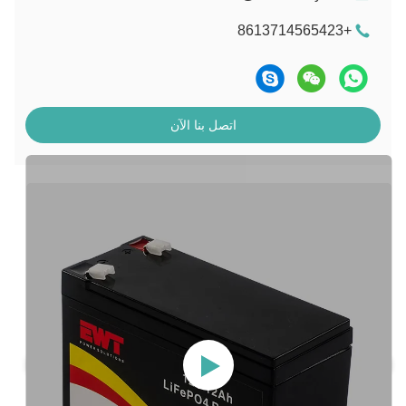
+8613714565423
اتصل بنا الآن