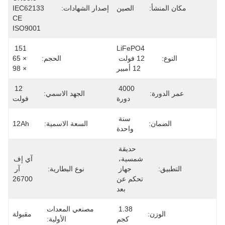
مكان المنشأ:
الصين
إصدار الشهادات:
IEC62133 
CE 
ISO9001
151 
LiFePO4 
النوع:
12 فولت 
الحجم:
× 65 
12 أمبير
× 98
12 
4000 
عمر الدورة:
الجهد الاسمي:
دورة
فولت
سنة 
الضمان:
السعة الاسمية:
12Ah
واحدة
حديقة 
شمسية، 
آي إف 
التطبيق:
جهاز 
نوع البطارية:
آر 
تحكم عن 
26700
بعد
1.38 
مصنعي المعدات
الوزن:
مقبولة
كجم
الأولية: