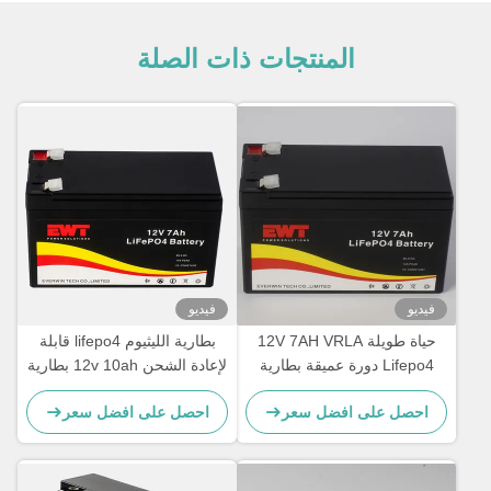
المنتجات ذات الصلة
فيديو
فيديو
حياة طويلة 12V 7AH VRLA
بطارية الليثيوم lifepo4 قابلة
Lifepo4 دورة عميقة بطارية
لإعادة الشحن 12v 10ah بطارية
الليثيوم الحديد الفوسفات
الليثيوم الحديدي الفوسفاتية
احصل على افضل سعر
احصل على افضل سعر
للبيكسل الكهربائي