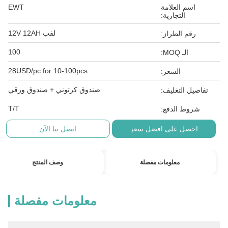
اسم العلامة
EWT
التجارية:
لفب 12V 12AH
رقم الطراز:
100
الـ MOQ:
28USD/pc for 10-100pcs
السعر:
صندوق كرتوني + صندوق ورقي
تفاصيل التغليف:
T/T
شروط الدفع:
احصل على افضل سعر
اتصل بنا الآن
معلومات مفصلة
وصف المنتج
معلومات مفصلة