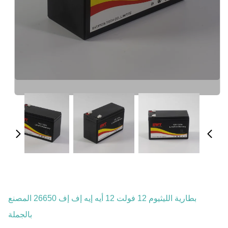
بطارية الليثيوم 12 فولت 12 أيه إيه إف إف 26650 المصنع
بالجملة