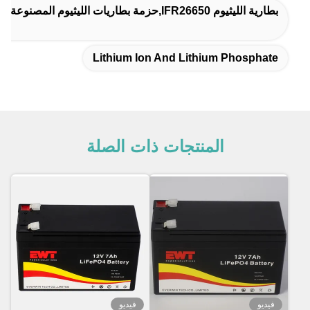
بطارية الليثيوم IFR26650,حزمة بطاريات الليثيوم المصنوعة خصيصاً,بطارية ليتيم 12 فولت 12 أيه إيه
Lithium Ion And Lithium Phosphate
المنتجات ذات الصلة
فيديو
فيديو