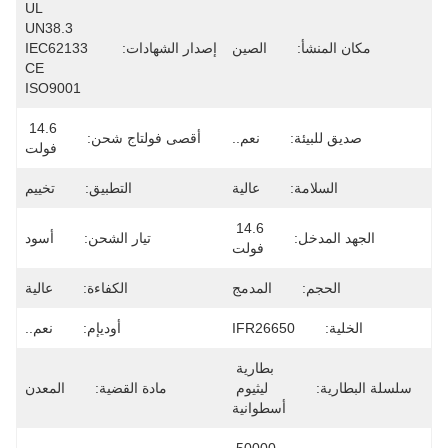
UL 
UN38.3 
مكان المنشأ:
الصين
إصدار الشهادات:
IEC62133 
CE 
ISO9001
14.6 
صديق للبيئة:
نعم..
أقصى فولتاج شحن:
فولت
السلامة:
عالية
التطبيق:
تخييم
14.6 
الجهد المدخل:
تيار الشحن:
أسود
فولت
الحجم:
المدمج
الكفاءة:
عالية
الخلية:
IFR26650
أوديإم:
نعم..
بطارية 
سلسلة البطارية:
ليثيوم 
مادة القضية:
المعدن
أسطوانية