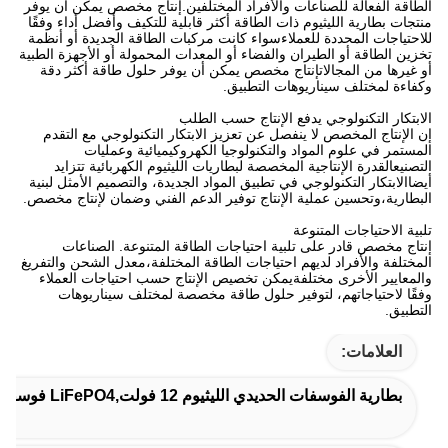
الطاقة الفعالة للصناعات والأفراد المختلفين.إنتاج مخصص يمكن أن يوفر
منتجات بطارية الليثيوم ذات الطاقة أكثر قابلية للتكيف وأفضل أداء وفقًا
للاحتياجات المحددة للعملاءسواء كانت مركبات الطاقة الجديدة أو أنظمة
تخزين الطاقة أو الطيران والفضاء أو المعدات المحمولة أو الأجهزة الطبية
أو غيرها من المجالاتإنتاج مخصص يمكن أن يوفر حلول طاقة أكثر دقة
وكفاءة لمختلف سيناريوهات التطبيق.
الابتكار التكنولوجي يدفع الإنتاج حسب الطلب
إن الإنتاج المخصص لا ينفصل عن تعزيز الابتكار التكنولوجي مع التقدم
المستمر في علوم المواد والتكنولوجيا الكهروكيميائية وعمليات
التصنيعالقدرة الإنتاجية المخصصة لبطاريات الليثيوم الكهربائية تتزايد
أيضاالابتكار التكنولوجي في تطبيق المواد الجديدة، والتصميم الأمثل لبنية
البطارية،وتحسين عملية الإنتاج توفير الدعم الفني وضمان لإنتاج مخصص.
تلبية الاحتياجات المتنوعة
إنتاج مخصص قادر على تلبية احتياجات الطاقة المتنوعة. الصناعات
المختلفة والأفراد لديهم احتياجات الطاقة المختلفة،معدل الشحن والتفريغ
والمعايير الأخرى مختلفةيمكن تخصيص الإنتاج حسب احتياجات العملاء
وفقًا لاحتياجاتهم، لتوفير حلول طاقة مخصصة لمختلف سيناريوهات
التطبيق.
العلامات:
بطارية الفوسفات الحديدي الليثيوم 12 فولت,LiFePO4 فوسفات الحديد الليثيوم,أيونات الليثيوم وفوسفات الليثيوم