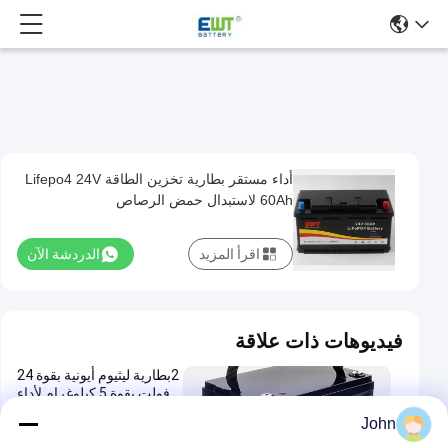
أداء مستقر بطارية تخزين الطاقة Lifepo4 24V
أداء
60Ah لاستبدال حمض الرصاص
مستقر
بطارية
اقرأ المزيد
الدردشة الآن
تخزين
الطاقة
Lifepo4
فيديوهات ذات علاقة
24V
2بطارية ليثيوم أيونية بقوة 24
60Ah
فولت بقوة 5 كيلوغرام لأداء
لاستبدال
دائم في التطبيقات الصناعية
John
كثافة طاقة عالية
حمض