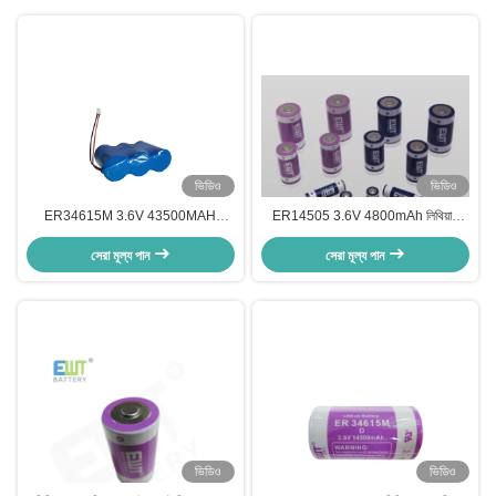
ভিডিও
ভিডিও
ER34615M 3.6V 43500MAH
ER14505 3.6V 4800mAh লিথিয়াম
প্লাস্টিক আবরণ লিথিয়াম থায়োনিল ক্লোরাইড
থিয়নিল ক্লোরাইড ব্যাটারি
ব্যাটারি দীর্ঘস্থায়ী শক্তি সরবরাহ করে, উচ্চ শক্তি
সেরা মূল্য পান
সেরা মূল্য পান
ঘনত্ব
ভিডিও
ভিডিও