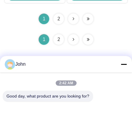
Sustainable Power
1
2
1
2
John
2:42 AM
দ্রুত যোগাযোগ
Good day, what product are you looking for?
ঠিকানা
A1008 হুয়ানজি সেন্টার, ইউনিসিটি লংহুয়া, শেঞ্জেন, চীন।
টেলিফোন