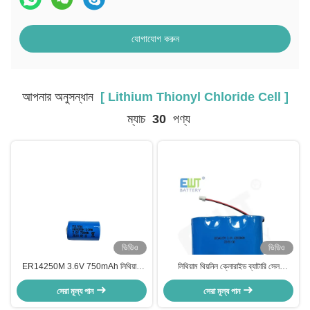
যোগাযোগ করুন
আপনার অনুসন্ধান
[ Lithium Thionyl Chloride Cell ]
ম্যাচ
30
পণ্য
ভিডিও
ভিডিও
ER14250M 3.6V 750mAh লিথিয়াম
লিথিয়াম থিয়নিল ক্লোরাইড ব্যাটারি সেল
থিয়নিল ক্লোরাইড ব্যাটারি
ER34615M 14500mAh LiSOCL2
সেরা মূল্য পান
সেরা মূল্য পান
ব্যাটারি LSH20