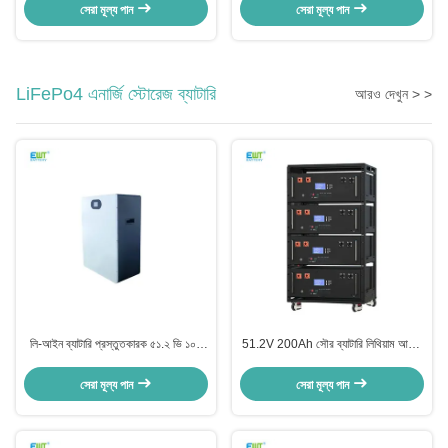
প্যাক
সেরা মূল্য পান
সেরা মূল্য পান
LiFePo4 এনার্জি স্টোরেজ ব্যাটারি
আরও দেখুন > >
লি-আইন ব্যাটারি প্রস্তুতকারক ৫১.২ ভি ১০০
51.2V 200Ah সৌর ব্যাটারি লিথিয়াম আয়রন
এএইচ দেয়াল মাউন্টড হোম এনার্জি স্টোরেজ
ফসফেট র্যাক টাইপ শক্তি সঞ্চয়স্থান RoHS
লিথিয়াম ব্যাটারি
সার্টিফিকেশন এবং RS232 যোগাযোগের সাথে
সেরা মূল্য পান
সেরা মূল্য পান