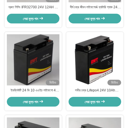
দ্রুত শিপিং IFR32700 24V 12AH দীর্ঘ
দীর্ঘ চক্র জীবন লাইফপো4 ব্যাটারি প্যাক 24V
চক্র জীবন সঙ্গে Lifepo4 ব্যাটারি
10AH কারখানা তৈরি
সেরা মূল্য পান
সেরা মূল্য পান
ভিডিও
ভিডিও
ইডব্লিউটি 24 ভি 10 এএইচ লাইফপো 4
গভীর চক্র Lifepo4 24V 10Ah
ব্যাটারি প্যাক সৌর সিস্টেমের জন্য
Lifepo4 লিথিয়াম ব্যাটারি
সেরা মূল্য পান
সেরা মূল্য পান