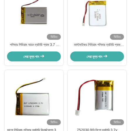
ভিডিও
ভিডিও
পলিমার লিথিয়াম আয়ন ব্যাটারি প্যাক 3.7 V
কাস্টমাইজড লিথিয়াম পলিমার ব্যাটারি প্যাক
700mah LP423450 ব্যাটারি
3.7v 300mah LiPo ব্যাটারি 402530
সেরা মূল্য পান
সেরা মূল্য পান
ভিডিও
ভিডিও
কালো লিথিয়াম পলিমার ব্যাটারি রিচার্জযোগ্য 3.7v
752030 মিনি লিপো ব্যাটারি 3.7v